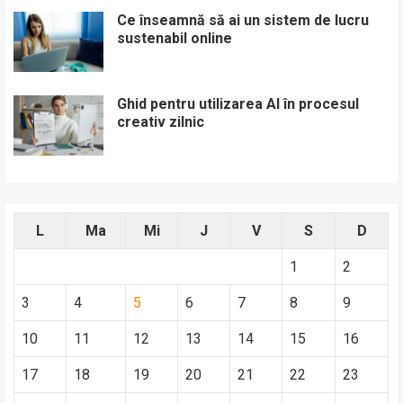
Ce înseamnă să ai un sistem de lucru
sustenabil online
Ghid pentru utilizarea AI în procesul
creativ zilnic
L
Ma
Mi
J
V
S
D
1
2
3
4
5
6
7
8
9
10
11
12
13
14
15
16
17
18
19
20
21
22
23