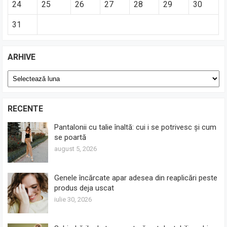
24
25
26
27
28
29
30
31
ARHIVE
Arhive
RECENTE
Pantalonii cu talie înaltă: cui i se potrivesc și cum
se poartă
august 5, 2026
Genele încărcate apar adesea din reaplicări peste
produs deja uscat
iulie 30, 2026