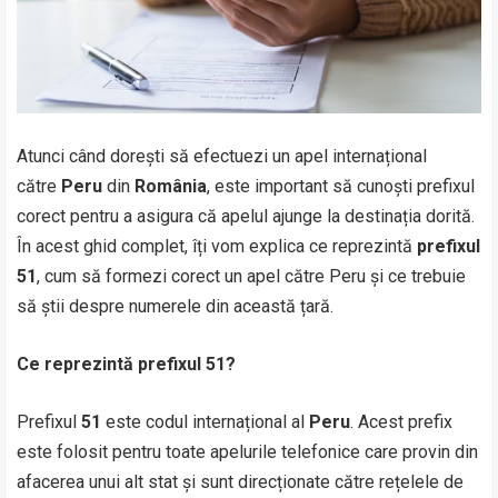
Atunci când dorești să efectuezi un apel internațional
către
Peru
din
România
, este important să cunoști prefixul
corect pentru a asigura că apelul ajunge la destinația dorită.
În acest ghid complet, îți vom explica ce reprezintă
prefixul
51
, cum să formezi corect un apel către Peru și ce trebuie
să știi despre numerele din această țară.
Ce reprezintă prefixul 51?
Prefixul
51
este codul internațional al
Peru
. Acest prefix
este folosit pentru toate apelurile telefonice care provin din
afacerea unui alt stat și sunt direcționate către rețelele de