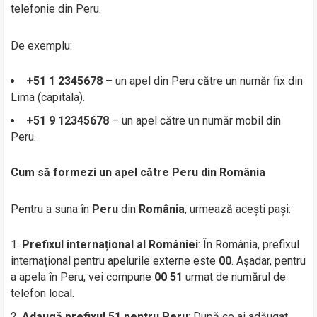
telefonie din Peru.
De exemplu:
+51 1 2345678
– un apel din Peru către un număr fix din
Lima (capitala).
+51 9 12345678
– un apel către un număr mobil din
Peru.
Cum să formezi un apel către Peru din România
Pentru a suna în
Peru
din
România
, urmează acești pași:
Prefixul internațional al României
: În România, prefixul
internațional pentru apelurile externe este
00
. Așadar, pentru
a apela în Peru, vei compune
00 51
urmat de numărul de
telefon local.
Adaugă prefixul 51 pentru Peru
: După ce ai adăugat