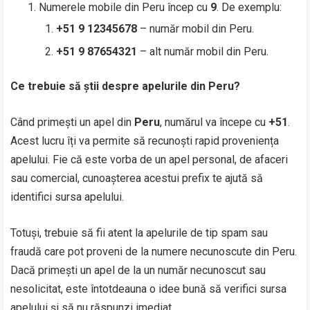
Numerele mobile din Peru încep cu
9
. De exemplu:
+51 9 12345678
– număr mobil din Peru.
+51 9 87654321
– alt număr mobil din Peru.
Ce trebuie să știi despre apelurile din Peru?
Când primești un apel din
Peru
, numărul va începe cu
+51
.
Acest lucru îți va permite să recunoști rapid proveniența
apelului. Fie că este vorba de un apel personal, de afaceri
sau comercial, cunoașterea acestui prefix te ajută să
identifici sursa apelului.
Totuși, trebuie să fii atent la apelurile de tip spam sau
fraudă care pot proveni de la numere necunoscute din Peru.
Dacă primești un apel de la un număr necunoscut sau
nesolicitat, este întotdeauna o idee bună să verifici sursa
apelului și să nu răspunzi imediat.