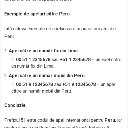
Exemple de apeluri către Peru
Iată câteva exemple de apeluri care ar putea proveni din
Peru:
Apel către un număr fix din Lima
:
00 51 1 2345678
sau
+51 1 2345678
– un apel către
un număr fix din Lima.
Apel către un număr mobil din Peru
:
00 51 9 12345678
sau
+51 9 12345678
– un apel
către un număr mobil din Peru.
Concluzie
Prefixul
51
este codul de apel internațional pentru
Peru
, iar
pentru a suna din România în această țară, trebuie să