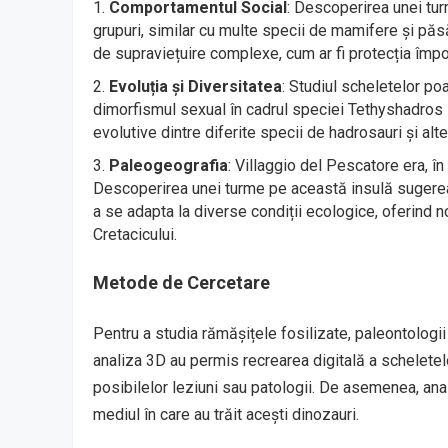
Comportamentul Social
: Descoperirea unei tur
grupuri, similar cu multe specii de mamifere și pă
de supraviețuire complexe, cum ar fi protecția împotri
Evoluția și Diversitatea
: Studiul scheletelor poa
dimorfismul sexual în cadrul speciei Tethyshadros in
evolutive dintre diferite specii de hadrosauri și alte
Paleogeografia
: Villaggio del Pescatore era, î
Descoperirea unei turme pe această insulă sugereaz
a se adapta la diverse condiții ecologice, oferind 
Cretacicului.
Metode de Cercetare
Pentru a studia rămășițele fosilizate, paleontologii
analiza 3D au permis recrearea digitală a scheletelo
posibilelor leziuni sau patologii. De asemenea, anal
mediul în care au trăit acești dinozauri.