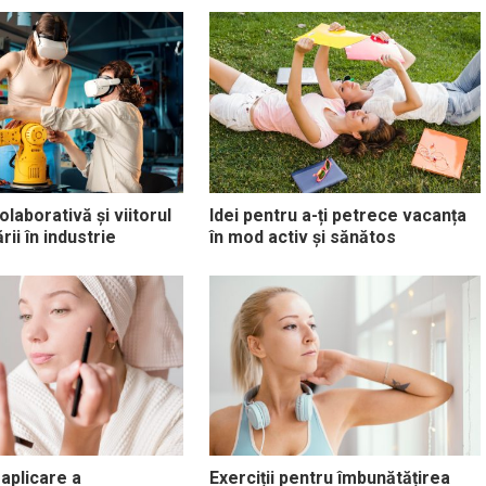
laborativă și viitorul
Idei pentru a-ți petrece vacanța
ii în industrie
în mod activ și sănătos
 aplicare a
Exerciții pentru îmbunătățirea