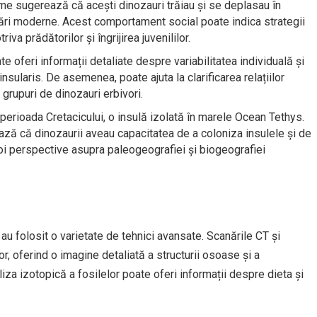
me sugerează că acești dinozauri trăiau și se deplasau în
sări moderne. Acest comportament social poate indica strategii
va prădătorilor și îngrijirea juvenililor.
te oferi informații detaliate despre variabilitatea individuală și
sularis. De asemenea, poate ajuta la clarificarea relațiilor
 grupuri de dinozauri erbivori.
n perioada Cretacicului, o insulă izolată în marele Ocean Tethys.
ă că dinozaurii aveau capacitatea de a coloniza insulele și de
noi perspective asupra paleogeografiei și biogeografiei
 au folosit o varietate de tehnici avansate. Scanările CT și
r, oferind o imagine detaliată a structurii osoase și a
iza izotopică a fosilelor poate oferi informații despre dieta și