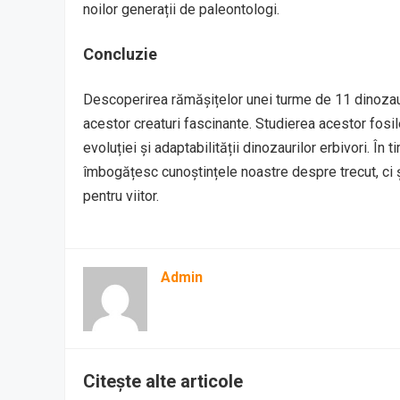
noilor generații de paleontologi.
Concluzie
Descoperirea rămășițelor unei turme de 11 dinozauri 
acestor creaturi fascinante. Studierea acestor fos
evoluției și adaptabilității dinozaurilor erbivori. Î
îmbogățesc cunoștințele noastre despre trecut, ci ș
pentru viitor.
Admin
Citește alte articole