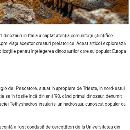
inozauri în Italia a captat atenția comunității științifice
pre viața acestor creaturi preistorice. Acest articol explorează
plicațiile pentru înțelegerea dinozaurilor care au populat Europa
ggio del Pescatore, situat în apropiere de Trieste, în nord-estul
a sa în fosile încă din anii ’90, când primul dinozaur, denumit
peciei Tethyshadros insularis, un hadrosaur, cunoscut popular ca
ecentă a fost condusă de cercetători de la Universitatea din