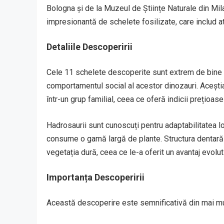
Bologna și de la Muzeul de Științe Naturale din Mila
impresionantă de schelete fosilizate, care includ atât 
Detaliile Descoperirii
Cele 11 schelete descoperite sunt extrem de bine c
comportamentul social al acestor dinozauri. Aceștia a
într-un grup familial, ceea ce oferă indicii prețioa
Hadrosaurii sunt cunoscuți pentru adaptabilitatea lor
consume o gamă largă de plante. Structura dentară
vegetația dură, ceea ce le-a oferit un avantaj evoluti
Importanța Descoperirii
Această descoperire este semnificativă din mai mu