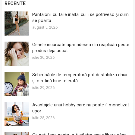
RECENTE
Pantalonii cu talie înaltă: cui i se potrivesc și cum
se poartă
august 5, 2026
Genele încărcate apar adesea din reaplicări peste
produs deja uscat
iulie 30, 2026
Schimbările de temperatură pot destabiliza chiar
și o rutină bine tolerată
iulie 29, 2026
Avantajele unui hobby care nu poate fi monetizat
ușor
iulie 28, 2026
Ce poți face pentru a-ți păstra serile libere când