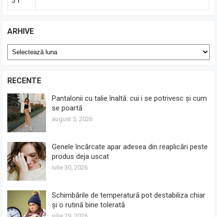
31
ARHIVE
Arhive
RECENTE
Pantalonii cu talie înaltă: cui i se potrivesc și cum
se poartă
august 5, 2026
Genele încărcate apar adesea din reaplicări peste
produs deja uscat
iulie 30, 2026
Schimbările de temperatură pot destabiliza chiar
și o rutină bine tolerată
iulie 29, 2026