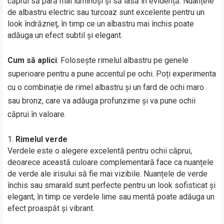
căprui să pară mai luminoși și să iasă în evidență. Nuanțele
de albastru electric sau turcoaz sunt excelente pentru un
look îndrăzneț, în timp ce un albastru mai închis poate
adăuga un efect subtil și elegant.
Cum să aplici
: Folosește rimelul albastru pe genele
superioare pentru a pune accentul pe ochi. Poți experimenta
cu o combinație de rimel albastru și un fard de ochi maro
sau bronz, care va adăuga profunzime și va pune ochii
căprui în valoare.
Rimelul verde
Verdele este o alegere excelentă pentru ochii căprui,
deoarece această culoare complementară face ca nuanțele
de verde ale irisului să fie mai vizibile. Nuanțele de verde
închis sau smarald sunt perfecte pentru un look sofisticat și
elegant, în timp ce verdele lime sau mentă poate adăuga un
efect proaspăt și vibrant.