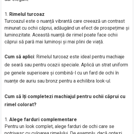
Rimelul turcoaz
Turcoazul este o nuanță vibrantă care creează un contrast
minunat cu ochii căprui, adăugând un efect de prospețime și
luminozitate. Această nuanță de rimel poate face ochii
căprui să pară mai luminoși și mai plini de viață.
Cum să aplici
: Rimelul turcoaz este ideal pentru machiaje
de seară sau pentru ocazii speciale. Aplică un strat uniform
pe genele superioare și combină-l cu un fard de ochi în
nuanțe de auriu sau bronz pentru a echilibra look-ul.
Cum să îți completezi machiajul pentru ochii căprui cu
rimel colorat?
Alege farduri complementare
Pentru un look complet, alege farduri de ochi care se
potrivesc cu culoarea rimelului. De exemplu, dacă optezi