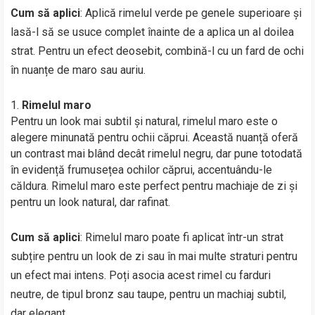
Cum să aplici
: Aplică rimelul verde pe genele superioare și
lasă-l să se usuce complet înainte de a aplica un al doilea
strat. Pentru un efect deosebit, combină-l cu un fard de ochi
în nuanțe de maro sau auriu.
Rimelul maro
Pentru un look mai subtil și natural, rimelul maro este o
alegere minunată pentru ochii căprui. Această nuanță oferă
un contrast mai blând decât rimelul negru, dar pune totodată
în evidență frumusețea ochilor căprui, accentuându-le
căldura. Rimelul maro este perfect pentru machiaje de zi și
pentru un look natural, dar rafinat.
Cum să aplici
: Rimelul maro poate fi aplicat într-un strat
subțire pentru un look de zi sau în mai multe straturi pentru
un efect mai intens. Poți asocia acest rimel cu farduri
neutre, de tipul bronz sau taupe, pentru un machiaj subtil,
dar elegant.