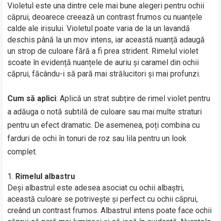
Violetul este una dintre cele mai bune alegeri pentru ochii
căprui, deoarece creează un contrast frumos cu nuanțele
calde ale irisului. Violetul poate varia de la un lavandă
deschis până la un mov intens, iar această nuanță adaugă
un strop de culoare fără a fi prea strident. Rimelul violet
scoate în evidență nuanțele de auriu și caramel din ochii
căprui, făcându-i să pară mai strălucitori și mai profunzi.
Cum să aplici
: Aplică un strat subțire de rimel violet pentru
a adăuga o notă subtilă de culoare sau mai multe straturi
pentru un efect dramatic. De asemenea, poți combina cu
farduri de ochi în tonuri de roz sau lila pentru un look
complet.
Rimelul albastru
Deși albastrul este adesea asociat cu ochii albaștri,
această culoare se potrivește și perfect cu ochii căprui,
creând un contrast frumos. Albastrul intens poate face ochii