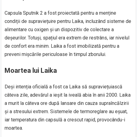
Capsula Sputnik 2 a fost proiectată pentru a menține
condiții de supraviețuire pentru Laika, incluzând sisteme de
alimentare cu oxigen și un dispozitiv de colectare a
deșeurilor. Totuși, spațiul era extrem de restrâns, iar nivelul
de confort era minim. Laika a fost imobilizată pentru a
preveni mișcările periculoase în timpul zborului.
Moartea lui Laika
Deși intenția oficială a fost ca Laika să supraviețuiască
câteva zile, adevărul a ieșit la iveală abia în anii 2000. Laika
a murit la câteva ore după lansare din cauza supraîncălzirii
și a stresului extrem. Sistemele de termoreglare au eșuat,
iar temperatura din capsulă a crescut rapid, provocându-i
moartea.