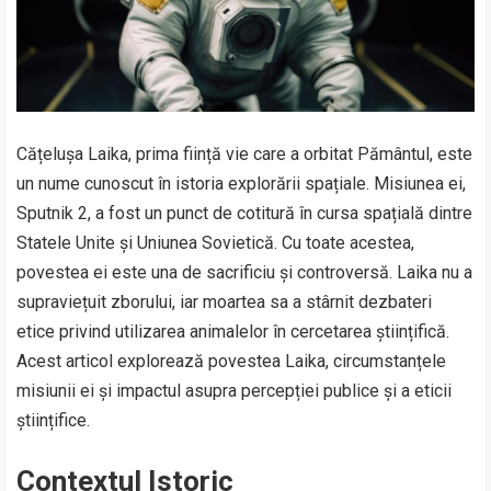
Cățelușa Laika, prima ființă vie care a orbitat Pământul, este
un nume cunoscut în istoria explorării spațiale. Misiunea ei,
Sputnik 2, a fost un punct de cotitură în cursa spațială dintre
Statele Unite și Uniunea Sovietică. Cu toate acestea,
povestea ei este una de sacrificiu și controversă. Laika nu a
supraviețuit zborului, iar moartea sa a stârnit dezbateri
etice privind utilizarea animalelor în cercetarea științifică.
Acest articol explorează povestea Laika, circumstanțele
misiunii ei și impactul asupra percepției publice și a eticii
științifice.
Contextul Istoric