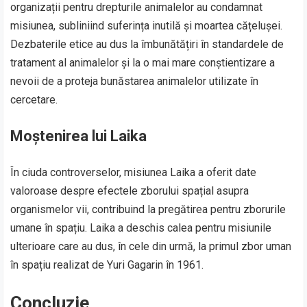
organizații pentru drepturile animalelor au condamnat
misiunea, subliniind suferința inutilă și moartea cățelușei.
Dezbaterile etice au dus la îmbunătățiri în standardele de
tratament al animalelor și la o mai mare conștientizare a
nevoii de a proteja bunăstarea animalelor utilizate în
cercetare.
Moștenirea lui Laika
În ciuda controverselor, misiunea Laika a oferit date
valoroase despre efectele zborului spațial asupra
organismelor vii, contribuind la pregătirea pentru zborurile
umane în spațiu. Laika a deschis calea pentru misiunile
ulterioare care au dus, în cele din urmă, la primul zbor uman
în spațiu realizat de Yuri Gagarin în 1961.
Concluzie