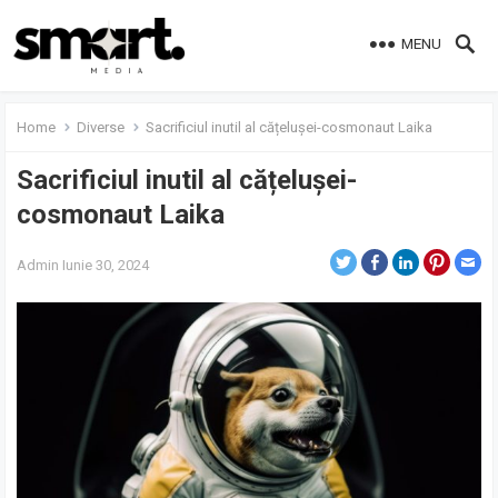
MENU
Home
Diverse
Sacrificiul inutil al cățelușei-cosmonaut Laika
Sacrificiul inutil al cățelușei-
cosmonaut Laika
Admin
Iunie 30, 2024