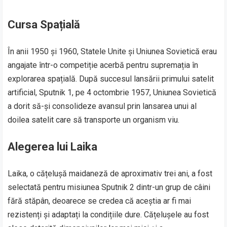
Cursa Spațială
În anii 1950 și 1960, Statele Unite și Uniunea Sovietică erau
angajate într-o competiție acerbă pentru supremația în
explorarea spațială. După succesul lansării primului satelit
artificial, Sputnik 1, pe 4 octombrie 1957, Uniunea Sovietică
a dorit să-și consolideze avansul prin lansarea unui al
doilea satelit care să transporte un organism viu.
Alegerea lui Laika
Laika, o cățelușă maidaneză de aproximativ trei ani, a fost
selectată pentru misiunea Sputnik 2 dintr-un grup de câini
fără stăpân, deoarece se credea că aceștia ar fi mai
rezistenți și adaptați la condițiile dure. Cățelușele au fost