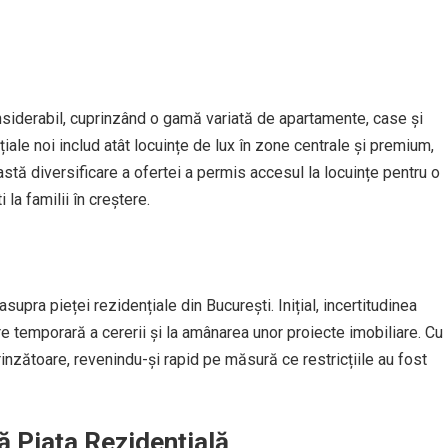
onsiderabil, cuprinzând o gamă variată de apartamente, case și
nțiale noi includ atât locuințe de lux în zone centrale și premium,
eastă diversificare a ofertei a permis accesul la locuințe pentru o
la familii în creștere.
pra pieței rezidențiale din București. Inițial, incertitudinea
e temporară a cererii și la amânarea unor proiecte imobiliare. Cu
inzătoare, revenindu-și rapid pe măsură ce restricțiile au fost
ă Piața Rezidențială