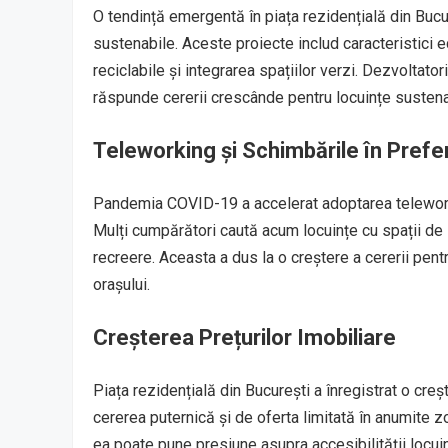
O tendință emergentă în piața rezidențială din Bucur
sustenabile. Aceste proiecte includ caracteristici ec
reciclabile și integrarea spațiilor verzi. Dezvoltator
răspunde cererii crescânde pentru locuințe sustenab
Teleworking și Schimbările în Prefe
Pandemia COVID-19 a accelerat adoptarea teleworki
Mulți cumpărători caută acum locuințe cu spații de l
recreere. Aceasta a dus la o creștere a cererii pentr
orașului.
Creșterea Prețurilor Imobiliare
Piața rezidențială din București a înregistrat o creșt
cererea puternică și de oferta limitată în anumite z
ea poate pune presiune asupra accesibilității locui