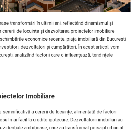
oase transformări în ultimii ani, reflectând dinamismul și
cererii de locuințe și dezvoltarea proiectelor imobiliare
chimbările economice recente, piața imobiliară din București
vestitori, dezvoltatori și cumpărători. În acest articol, vom
curești, analizând factorii care o influențează, tendințele
iectelor Imobiliare
 semnificativă a cererii de locuințe, alimentată de factori
esul mai facil la credite ipotecare. Dezvoltatorii imobiliari au
rezidențiale ambițioase, care au transformat peisajul urban al