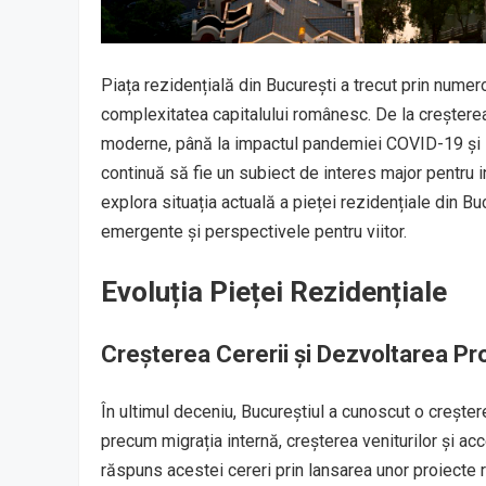
Piața rezidențială din București a trecut prin numer
complexitatea capitalului românesc. De la creșterea 
moderne, până la impactul pandemiei COVID-19 și s
continuă să fie un subiect de interes major pentru in
explora situația actuală a pieței rezidențiale din Bu
emergente și perspectivele pentru viitor.
Evoluția Pieței Rezidențiale
Creșterea Cererii și Dezvoltarea Pro
În ultimul deceniu, Bucureștiul a cunoscut o creștere
precum migrația internă, creșterea veniturilor și acc
răspuns acestei cereri prin lansarea unor proiecte 