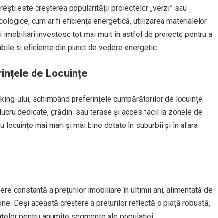
ești este creșterea popularității proiectelor „verzi” sau
ologice, cum ar fi eficiența energetică, utilizarea materialelor
ii imobiliari investesc tot mai mult în astfel de proiecte pentru a
ile și eficiente din punct de vedere energetic.
rințele de Locuințe
ng-ului, schimbând preferințele cumpărătorilor de locuințe.
ucru dedicate, grădini sau terase și acces facil la zonele de
u locuințe mai mari și mai bine dotate în suburbii și în afara
ere constantă a prețurilor imobiliare în ultimii ani, alimentată de
one. Deși această creștere a prețurilor reflectă o piață robustă,
nțelor pentru anumite segmente ale populației.