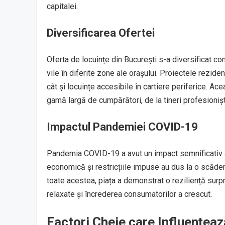
capitalei.
Diversificarea Ofertei
Oferta de locuințe din București s-a diversificat c
vile în diferite zone ale orașului. Proiectele rezide
cât și locuințe accesibile în cartiere periferice. Ac
gamă largă de cumpărători, de la tineri profesioniști 
Impactul Pandemiei COVID-19
Pandemia COVID-19 a avut un impact semnificativ asu
economică și restricțiile impuse au dus la o scăder
toate acestea, piața a demonstrat o reziliență surpr
relaxate și încrederea consumatorilor a crescut.
Factori Cheie care Influențeaz