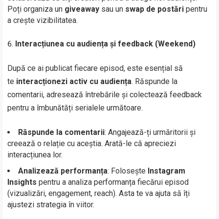
Poți organiza un
giveaway
sau un
swap de postări
pentru
a crește vizibilitatea.
Interacțiunea cu audiența și feedback (Weekend)
După ce ai publicat fiecare episod, este esențial să
te
interacționezi activ cu audiența
. Răspunde la
comentarii, adresează întrebările și colectează feedback
pentru a îmbunătăți serialele următoare.
Răspunde la comentarii
: Angajează-ți urmăritorii și
creează o relație cu aceștia. Arată-le că apreciezi
interacțiunea lor.
Analizează performanța
: Folosește
Instagram
Insights
pentru a analiza performanța fiecărui episod
(vizualizări, engagement, reach). Asta te va ajuta să îți
ajustezi strategia în viitor.