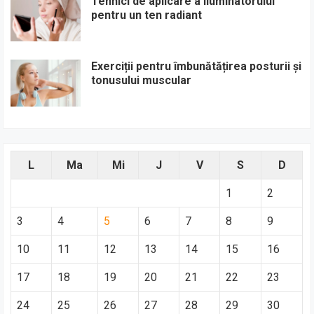
Tehnici de aplicare a iluminatorului
pentru un ten radiant
Exerciții pentru îmbunătățirea posturii și
tonusului muscular
L
Ma
Mi
J
V
S
D
1
2
3
4
5
6
7
8
9
10
11
12
13
14
15
16
17
18
19
20
21
22
23
24
25
26
27
28
29
30