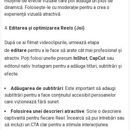
mulțime de efecte vizuale care pot adăuga un plus de
dinamică. Folosește-le cu moderație pentru a crea o
experiență vizuală atractivă.
Editarea și optimizarea Reels (Joi)
După ce ai filmat videoclipurile, urmează etapa
de
editare
pentru a le face să arate cât mai profesional și
atractiv. Poți folosi unelte precum
InShot
,
CapCut
sau
editorul nativ Instagram pentru a adăuga titluri, subtitrări și
efecte.
Adăugarea de subtitrări
: Este important să adaugi
subtitrări pentru a face conținutul accesibil persoanelor
care vizionează fără sunet.
Folosirea unei descrieri atractive
: Scrie o descriere
captivantă pentru fiecare Reel. Încearcă să pui întrebări sau
să incluzi un CTA clar pentru a stimula interacțiunea.