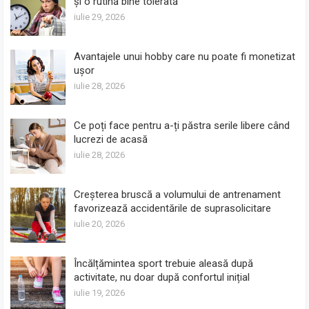
și o rutină bine tolerată
iulie 29, 2026
Avantajele unui hobby care nu poate fi monetizat
ușor
iulie 28, 2026
Ce poți face pentru a-ți păstra serile libere când
lucrezi de acasă
iulie 28, 2026
Creșterea bruscă a volumului de antrenament
favorizează accidentările de suprasolicitare
iulie 20, 2026
Încălțămintea sport trebuie aleasă după
activitate, nu doar după confortul inițial
iulie 19, 2026