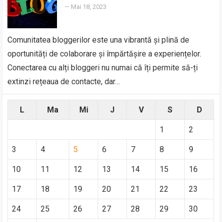
—
Mai 18, 2023
Comunitatea bloggerilor este una vibrantă și plină de
oportunități de colaborare și împărtășire a experiențelor.
Conectarea cu alți bloggeri nu numai că îți permite să-ți
extinzi rețeaua de contacte, dar…
L
Ma
Mi
J
V
S
D
1
2
3
4
5
6
7
8
9
10
11
12
13
14
15
16
17
18
19
20
21
22
23
24
25
26
27
28
29
30