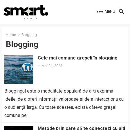
MENU
Home
Blogging
Blogging
Cele mai comune greșeli în blogging
—
Mai 21, 2023
Bloggingul este o modalitate populară de a-ți exprima
ideile, de a oferi informații valoroase și de a interacționa cu
o audiență largă. Cu toate acestea, există câteva greșeli
comune pe…
Metode prin care să te conectezi cu alți