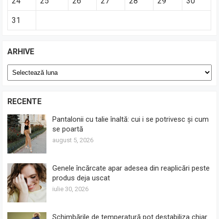
24
25
26
27
28
29
30
31
ARHIVE
Arhive
RECENTE
Pantalonii cu talie înaltă: cui i se potrivesc și cum
se poartă
august 5, 2026
Genele încărcate apar adesea din reaplicări peste
produs deja uscat
iulie 30, 2026
Schimbările de temperatură pot destabiliza chiar