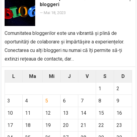
bloggeri
—
Mai 18, 2023
Comunitatea bloggerilor este una vibrantă și plină de
oportunități de colaborare și împărtășire a experiențelor.
Conectarea cu alți bloggeri nu numai că îți permite să-ți
extinzi rețeaua de contacte, dar…
L
Ma
Mi
J
V
S
D
1
2
3
4
5
6
7
8
9
10
11
12
13
14
15
16
17
18
19
20
21
22
23