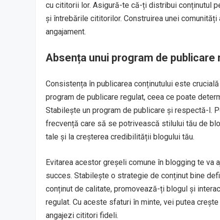
cu cititorii lor. Asigură-te că-ți distribui conținut
și întrebările cititorilor. Construirea unei comunități
angajament.
Absența unui program de publicare 
Consistența în publicarea conținutului este crucială
program de publicare regulat, ceea ce poate determin
Stabilește un program de publicare și respectă-l. Po
frecvență care să se potrivească stilului tău de b
tale și la creșterea credibilității blogului tău.
Evitarea acestor greșeli comune în blogging te va a
succes. Stabilește o strategie de conținut bine def
conținut de calitate, promovează-ți blogul și interac
regulat. Cu aceste sfaturi în minte, vei putea crește
angajezi cititori fideli.