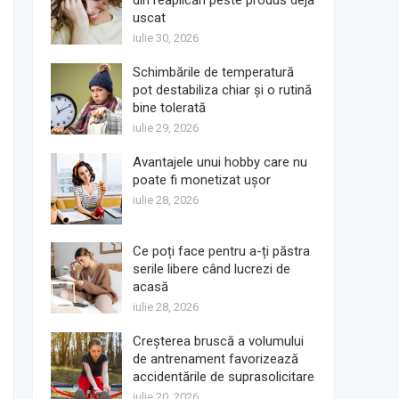
din reaplicări peste produs deja
uscat
iulie 30, 2026
Schimbările de temperatură
pot destabiliza chiar și o rutină
bine tolerată
iulie 29, 2026
Avantajele unui hobby care nu
poate fi monetizat ușor
iulie 28, 2026
Ce poți face pentru a-ți păstra
serile libere când lucrezi de
acasă
iulie 28, 2026
Creșterea bruscă a volumului
de antrenament favorizează
accidentările de suprasolicitare
iulie 20, 2026