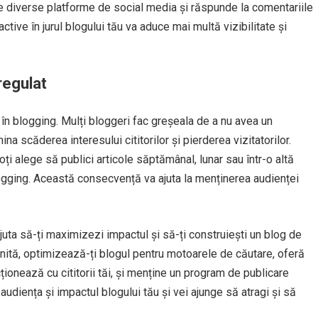
ul pe diverse platforme de social media și răspunde la comentariile
 active în jurul blogului tău va aduce mai multă vizibilitate și
regulat
 în blogging. Mulți bloggeri fac greșeala de a nu avea un
a scăderea interesului cititorilor și pierderea vizitatorilor.
ți alege să publici articole săptămânal, lunar sau într-o altă
logging. Această consecvență va ajuta la menținerea audienței
juta să-ți maximizezi impactul și să-ți construiești un blog de
inită, optimizează-ți blogul pentru motoarele de căutare, oferă
ționează cu cititorii tăi, și menține un program de publicare
 audiența și impactul blogului tău și vei ajunge să atragi și să