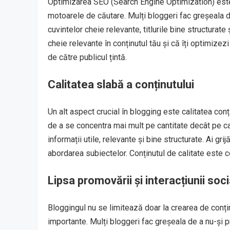
Optimizarea SEO (Search Engine Optimization) este 
motoarele de căutare. Mulți bloggeri fac greșeala d
cuvintelor cheie relevante, titlurile bine structurat
cheie relevante în conținutul tău și că îți optimizezi
de către publicul țintă.
Calitatea slabă a conținutului
Un alt aspect crucial în blogging este calitatea conțin
de a se concentra mai mult pe cantitate decât pe cal
informații utile, relevante și bine structurate. Ai gri
abordarea subiectelor. Conținutul de calitate este c
Lipsa promovării și interacțiunii soci
Bloggingul nu se limitează doar la crearea de conți
importante. Mulți bloggeri fac greșeala de a nu-și 