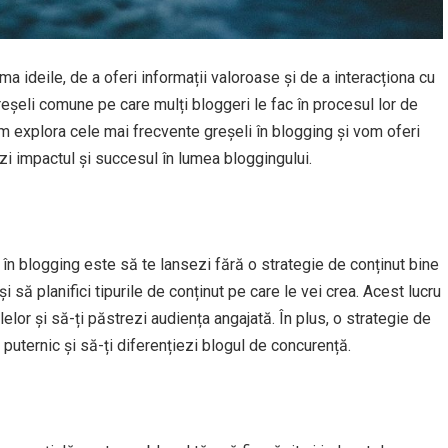
a ideile, de a oferi informații valoroase și de a interacționa cu
reșeli comune pe care mulți bloggeri le fac în procesul lor de
vom explora cele mai frecvente greșeli în blogging și vom oferi
ezi impactul și succesul în lumea bloggingului.
 în blogging este să te lansezi fără o strategie de conținut bine
și să planifici tipurile de conținut pe care le vei crea. Acest lucru
elor și să-ți păstrezi audiența angajată. În plus, o strategie de
 puternic și să-ți diferențiezi blogul de concurență.