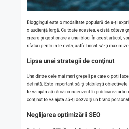
Bloggingul este o modalitate populară de a-ți exprim
o audiență largă. Cu toate acestea, există câteva g
creare și gestionare a unui blog. În acest articol, 
sfaturi pentru a le evita, astfel încât să-ți maximiz
Lipsa unei strategii de conținut
Una dintre cele mai mari greșeli pe care o poți face
definită. Este important să-ți stabilești obiectivele 
te va ajuta să rămâi consecvent în publicarea articol
conținut te va ajuta să-ți dezvolți un brand personal
Neglijarea optimizării SEO