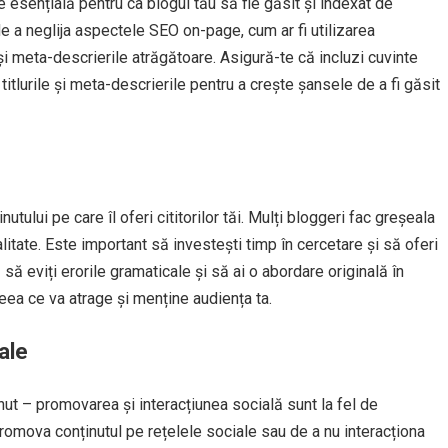
esențială pentru ca blogul tău să fie găsit și indexat de
e a neglija aspectele SEO on-page, cum ar fi utilizarea
e și meta-descrierile atrăgătoare. Asigură-te că incluzi cuvinte
 titlurile și meta-descrierile pentru a crește șansele de a fi găsit
utului pe care îl oferi cititorilor tăi. Mulți bloggeri fac greșeala
itate. Este important să investești timp în cercetare și să oferi
jă să eviți erorile gramaticale și să ai o abordare originală în
eea ce va atrage și menține audiența ta.
ale
nut – promovarea și interacțiunea socială sunt la fel de
promova conținutul pe rețelele sociale sau de a nu interacționa