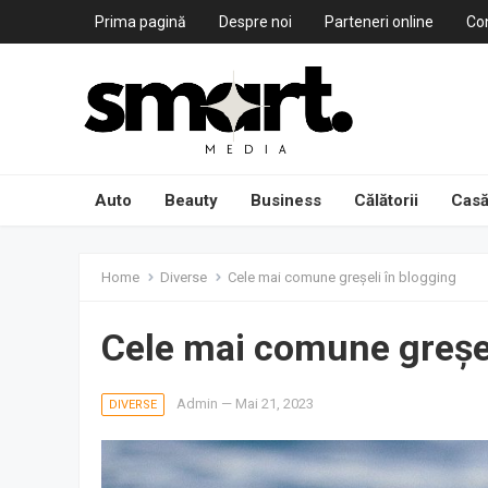
Prima pagină
Despre noi
Parteneri online
Co
Auto
Beauty
Business
Călătorii
Casă
Home
Diverse
Cele mai comune greșeli în blogging
Cele mai comune greșel
Admin
—
Mai 21, 2023
DIVERSE