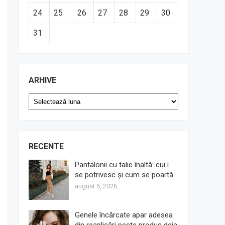
24
25
26
27
28
29
30
31
ARHIVE
Arhive
RECENTE
Pantalonii cu talie înaltă: cui i
se potrivesc și cum se poartă
august 5, 2026
Genele încărcate apar adesea