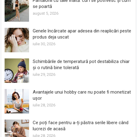
Pantalonii cu talie înaltă: cui i se potrivesc și cum
se poartă
august 5, 2026
Genele încărcate apar adesea din reaplicări peste
produs deja uscat
iulie 30, 2026
Schimbările de temperatură pot destabiliza chiar
și o rutină bine tolerată
iulie 29, 2026
Avantajele unui hobby care nu poate fi monetizat
ușor
iulie 28, 2026
Ce poți face pentru a-ți păstra serile libere când
lucrezi de acasă
iulie 28, 2026