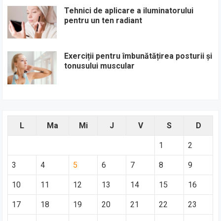
Tehnici de aplicare a iluminatorului
pentru un ten radiant
Exerciții pentru îmbunătățirea posturii și
tonusului muscular
L
Ma
Mi
J
V
S
D
1
2
3
4
5
6
7
8
9
10
11
12
13
14
15
16
17
18
19
20
21
22
23