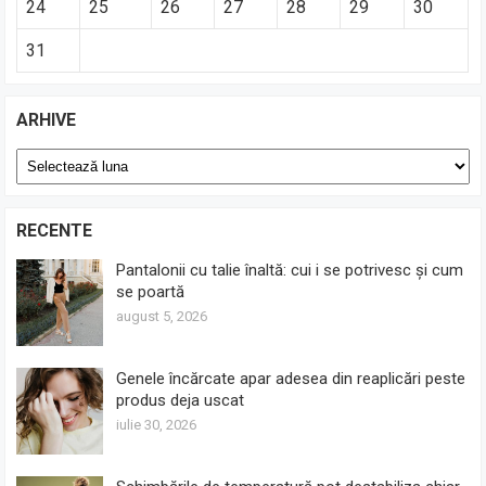
24
25
26
27
28
29
30
31
ARHIVE
Arhive
RECENTE
Pantalonii cu talie înaltă: cui i se potrivesc și cum
se poartă
august 5, 2026
Genele încărcate apar adesea din reaplicări peste
produs deja uscat
iulie 30, 2026