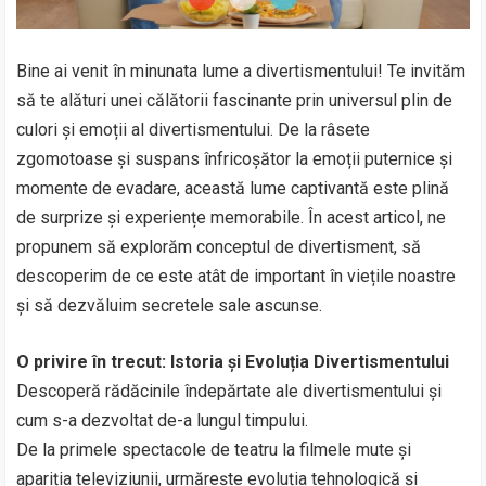
Bine ai venit în minunata lume a divertismentului! Te invităm
să te alături unei călătorii fascinante prin universul plin de
culori și emoții al divertismentului. De la râsete
zgomotoase și suspans înfricoșător la emoții puternice și
momente de evadare, această lume captivantă este plină
de surprize și experiențe memorabile. În acest articol, ne
propunem să explorăm conceptul de divertisment, să
descoperim de ce este atât de important în viețile noastre
și să dezvăluim secretele sale ascunse.
O privire în trecut: Istoria și Evoluția Divertismentului
Descoperă rădăcinile îndepărtate ale divertismentului și
cum s-a dezvoltat de-a lungul timpului.
De la primele spectacole de teatru la filmele mute și
apariția televiziunii, urmărește evoluția tehnologică și