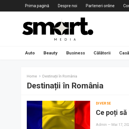
Prima pagină
Despre noi
Parteneri online
Co
Auto
Beauty
Business
Călătorii
Casă
Home
Destinații în România
Destinații în România
DIVERSE
Ce poți să
Admin
—
Mai 17, 20