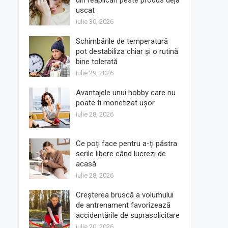
din reaplicări peste produs deja
uscat
iulie 30, 2026
Schimbările de temperatură
pot destabiliza chiar și o rutină
bine tolerată
iulie 29, 2026
Avantajele unui hobby care nu
poate fi monetizat ușor
iulie 28, 2026
Ce poți face pentru a-ți păstra
serile libere când lucrezi de
acasă
iulie 28, 2026
Creșterea bruscă a volumului
de antrenament favorizează
accidentările de suprasolicitare
iulie 20, 2026