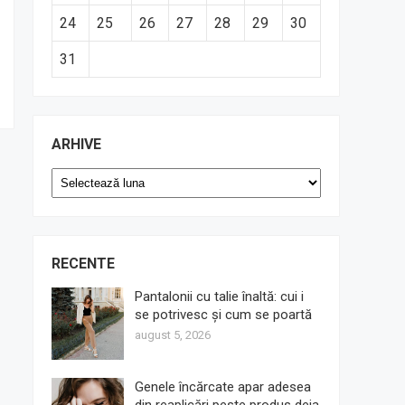
24
25
26
27
28
29
30
31
ARHIVE
Arhive
RECENTE
Pantalonii cu talie înaltă: cui i
se potrivesc și cum se poartă
august 5, 2026
Genele încărcate apar adesea