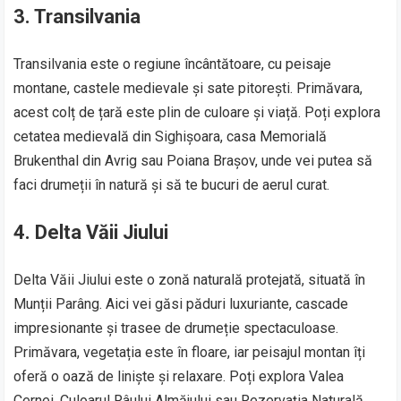
3. Transilvania
Transilvania este o regiune încântătoare, cu peisaje
montane, castele medievale și sate pitorești. Primăvara,
acest colț de țară este plin de culoare și viață. Poți explora
cetatea medievală din Sighișoara, casa Memorială
Brukenthal din Avrig sau Poiana Brașov, unde vei putea să
faci drumeții în natură și să te bucuri de aerul curat.
4. Delta Văii Jiului
Delta Văii Jiului este o zonă naturală protejată, situată în
Munții Parâng. Aici vei găsi păduri luxuriante, cascade
impresionante și trasee de drumeție spectaculoase.
Primăvara, vegetația este în floare, iar peisajul montan îți
oferă o oază de liniște și relaxare. Poți explora Valea
Cernei, Culoarul Râului Almăjului sau Rezervația Naturală