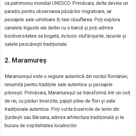
ca patrimoniu mondial UNESCO. Primăvara, delta devine un
paradis pentru observarea păsărilor migratoare, iar
peisajele sale uimitoare îți taie răsuflarea. Poți explora
canalele înguste ale deltei cu o barcă și poți admira
biodiversitatea sa bogată, inclusiv stufărișurile, lacurile și
satele pescărești tradiționale.
2. Maramureș
Maramureșul este o regiune autentică din nordul României,
renumită pentru tradițiile sale autentice și peisajele
pitorești. Primăvara, Maramureșul se transformă într-un colț
de rai, cu păduri înverzite, pajiști pline de flori și sate
tradiționale autentice. Poți vizita bisericile de lemn din
Șurdești sau Bârsana, admira arhitectura tradițională și te
bucura de ospitalitatea localnicilor.