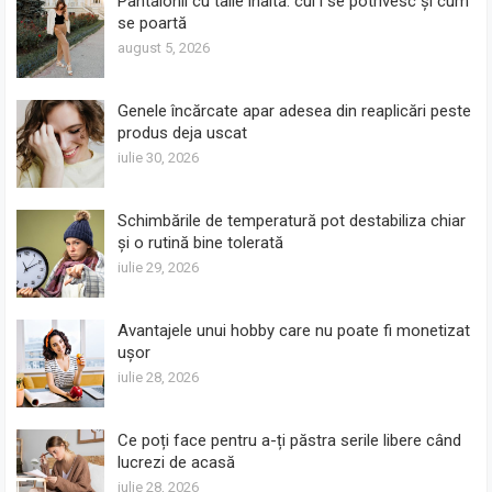
Pantalonii cu talie înaltă: cui i se potrivesc și cum
se poartă
august 5, 2026
Genele încărcate apar adesea din reaplicări peste
produs deja uscat
iulie 30, 2026
Schimbările de temperatură pot destabiliza chiar
și o rutină bine tolerată
iulie 29, 2026
Avantajele unui hobby care nu poate fi monetizat
ușor
iulie 28, 2026
Ce poți face pentru a-ți păstra serile libere când
lucrezi de acasă
iulie 28, 2026