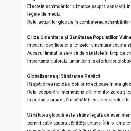
Efectele schimbărilor climatice asupra sănătății, in
legate de mediu
Rolul acțiunilor globale în combaterea schimbărilor 
Crize Umanitare și Sănătatea Populațiilor Vulne
Impactul conflictelor și crizelor umanitare asupra să
Accesul limitat la servicii de sănătate în timp de cr
Importanța ajutorului umanitar și a eforturilor glob
Globalizarea și Sănătatea Publică
Răspândirea rapidă a bolilor infecțioase în era glob
Rolul cooperării internaționale în monitorizarea și p
Importanța promovării sănătății și a sistemelor de s
Sănătatea globală este strâns legată de evenimente
semnificativ asupra sănătății umane. Într-o lume to
provocările globale și să luăm măsuri colective pent