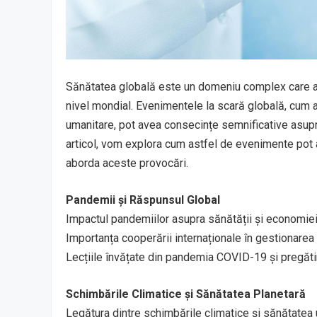
Sănătatea globală este un domeniu complex care a
nivel mondial. Evenimentele la scară globală, cum ar
umanitare, pot avea consecințe semnificative asupra
articol, vom explora cum astfel de evenimente pot a
aborda aceste provocări.
Pandemii și Răspunsul Global
Impactul pandemiilor asupra sănătății și economie
Importanța cooperării internaționale în gestionarea
Lecțiile învățate din pandemia COVID-19 și pregătir
Schimbările Climatice și Sănătatea Planetară
Legătura dintre schimbările climatice și sănătate