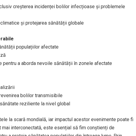
clusiv creșterea incidenței bolilor infecțioase și problemele
climatice și protejarea sănătății globale
rabile
nătății populațiilor afectate
iză
ale pentru a aborda nevoile sănătății în zonele afectate
alizării
revenirea bolilor transmisibile
ănătate reziliente la nivel global
le la scară mondială, iar impactul acestor evenimente poate fi
t mai interconectată, este esențial să fim conștienți de
ru a proteja sănătatea populațiilor din întreaga lume. Prin