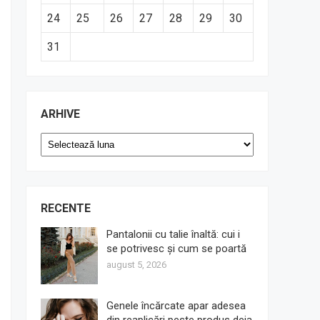
24
25
26
27
28
29
30
31
ARHIVE
Arhive
RECENTE
Pantalonii cu talie înaltă: cui i
se potrivesc și cum se poartă
august 5, 2026
Genele încărcate apar adesea