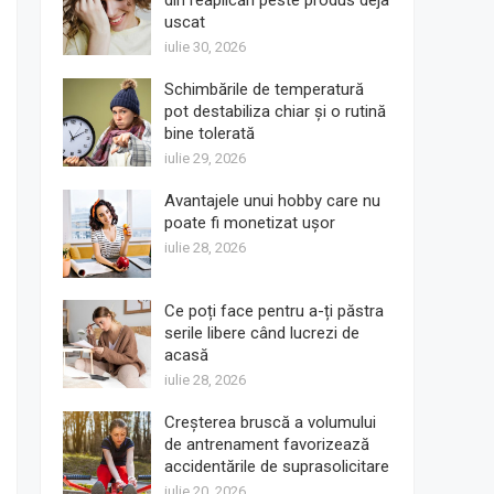
din reaplicări peste produs deja
uscat
iulie 30, 2026
Schimbările de temperatură
pot destabiliza chiar și o rutină
bine tolerată
iulie 29, 2026
Avantajele unui hobby care nu
poate fi monetizat ușor
iulie 28, 2026
Ce poți face pentru a-ți păstra
serile libere când lucrezi de
acasă
iulie 28, 2026
Creșterea bruscă a volumului
de antrenament favorizează
accidentările de suprasolicitare
iulie 20, 2026