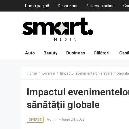
Prima pagină
Despre noi
Parteneri online
Co
Auto
Beauty
Business
Călătorii
Casă
Home
Diverse
Impactul evenimentelor la scară mondială
Impactul evenimentelor
sănătății globale
Admin
—
Iunie 24, 2023
DIVERSE