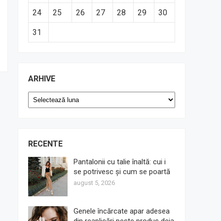
24
25
26
27
28
29
30
31
ARHIVE
Arhive
RECENTE
Pantalonii cu talie înaltă: cui i
se potrivesc și cum se poartă
august 5, 2026
Genele încărcate apar adesea