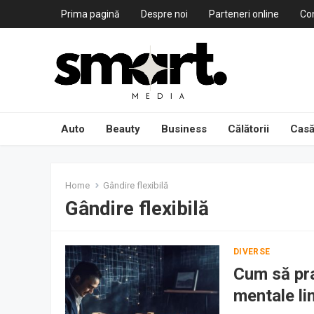
Prima pagină
Despre noi
Parteneri online
Co
Auto
Beauty
Business
Călătorii
Casă
Home
Gândire flexibilă
Gândire flexibilă
DIVERSE
Cum să pra
mentale li