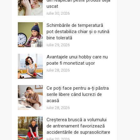
din reaplicări peste produs deja
uscat
iulie 30, 2026
Schimbările de temperatură
pot destabiliza chiar și o rutină
bine tolerată
iulie 29, 2026
Avantajele unui hobby care nu
poate fi monetizat ușor
iulie 28, 2026
Ce poți face pentru a-ți păstra
serile libere când lucrezi de
acasă
iulie 28, 2026
Creșterea bruscă a volumului
de antrenament favorizează
accidentările de suprasolicitare
iulie 20, 2026