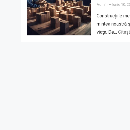
Admin
—
Iunie 10, 
Construcțiile me
mintea noastră ș
viața. De…
Citeș