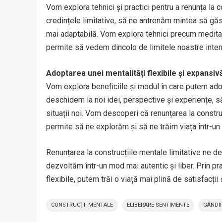
Vom explora tehnici și practici pentru a renunța la 
credințele limitative, să ne antrenăm mintea să g
mai adaptabilă. Vom explora tehnici precum meditați
permite să vedem dincolo de limitele noastre inter
Adoptarea unei mentalități flexibile și expansiv
Vom explora beneficiile și modul în care putem ado
deschidem la noi idei, perspective și experiențe, s
situații noi. Vom descoperi că renunțarea la constru
permite să ne explorăm și să ne trăim viața într-un 
Renunțarea la construcțiile mentale limitative ne de
dezvoltăm într-un mod mai autentic și liber. Prin prac
flexibile, putem trăi o viață mai plină de satisfacții ș
CONSTRUCȚII MENTALE
ELIBERARE SENTIMENTE
GÂNDIR