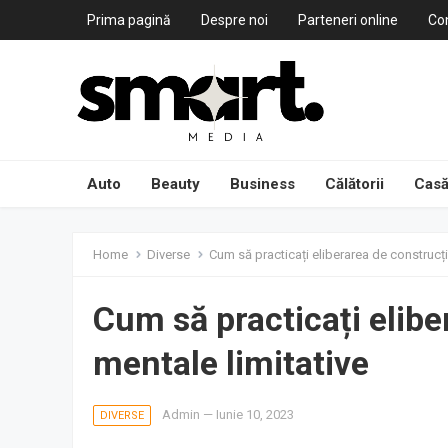
Prima pagină
Despre noi
Parteneri online
Co
Auto
Beauty
Business
Călătorii
Casă
Home
Diverse
Cum să practicați eliberarea de construcții
Cum să practicați elibe
mentale limitative
Admin
—
Iunie 10, 2023
DIVERSE