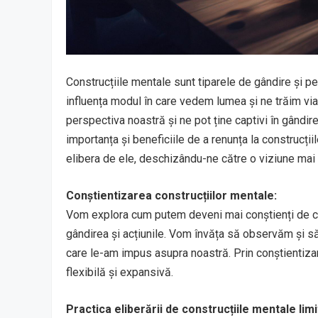
Construcțiile mentale sunt tiparele de gândire și pe
influența modul în care vedem lumea și ne trăim viaț
perspectiva noastră și ne pot ține captivi în gândire
importanța și beneficiile de a renunța la construcțiil
elibera de ele, deschizându-ne către o viziune mai l
Conștientizarea construcțiilor mentale:
Vom explora cum putem deveni mai conștienți de con
gândirea și acțiunile. Vom învăța să observăm și s
care le-am impus asupra noastră. Prin conștientiz
flexibilă și expansivă.
Practica eliberării de construcțiile mentale limi