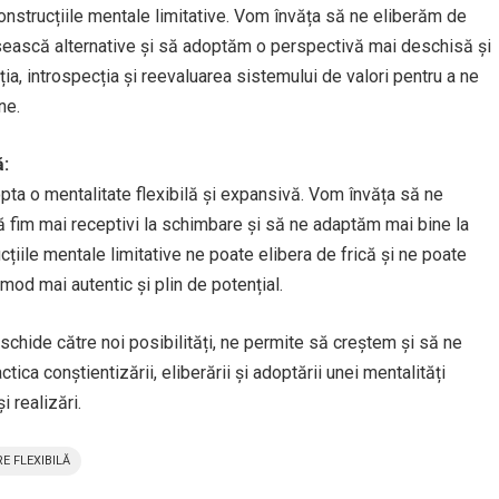
construcțiile mentale limitative. Vom învăța să ne eliberăm de
ăsească alternative și să adoptăm o perspectivă mai deschisă și
a, introspecția și reevaluarea sistemului de valori pentru a ne
ne.
ă:
pta o mentalitate flexibilă și expansivă. Vom învăța să ne
ă fim mai receptivi la schimbare și să ne adaptăm mai bine la
cțiile mentale limitative ne poate elibera de frică și ne poate
mod mai autentic și plin de potențial.
schide către noi posibilități, ne permite să creștem și să ne
tica conștientizării, eliberării și adoptării unei mentalități
i realizări.
E FLEXIBILĂ