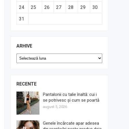
24
25
26
27
28
29
30
31
ARHIVE
Arhive
RECENTE
Pantalonii cu talie înaltă: cui i
se potrivesc și cum se poartă
august 5, 2026
Genele încărcate apar adesea