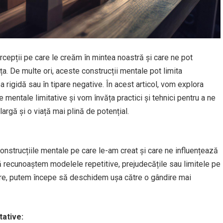
rcepții pe care le creăm în mintea noastră și care ne pot
a. De multe ori, aceste construcții mentale pot limita
a rigidă sau în tipare negative. În acest articol, vom explora
e mentale limitative și vom învăța practici și tehnici pentru a ne
argă și o viață mai plină de potențial.
strucțiile mentale pe care le-am creat și care ne influențează
ă recunoaștem modelele repetitive, prejudecățile sau limitele pe
are, putem începe să deschidem ușa către o gândire mai
tative: