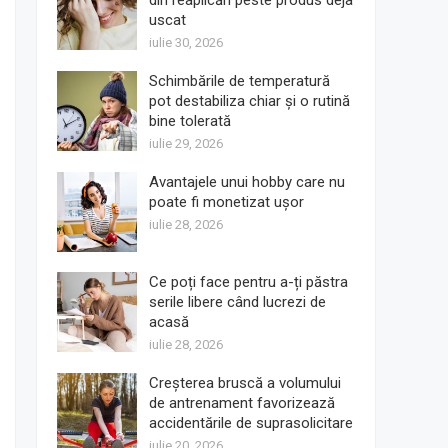
din reaplicări peste produs deja
uscat
iulie 30, 2026
Schimbările de temperatură
pot destabiliza chiar și o rutină
bine tolerată
iulie 29, 2026
Avantajele unui hobby care nu
poate fi monetizat ușor
iulie 28, 2026
Ce poți face pentru a-ți păstra
serile libere când lucrezi de
acasă
iulie 28, 2026
Creșterea bruscă a volumului
de antrenament favorizează
accidentările de suprasolicitare
iulie 20, 2026