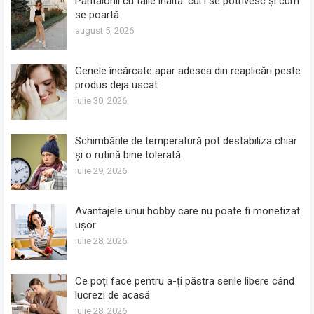
Pantalonii cu talie înaltă: cui i se potrivesc și cum
se poartă
august 5, 2026
Genele încărcate apar adesea din reaplicări peste
produs deja uscat
iulie 30, 2026
Schimbările de temperatură pot destabiliza chiar
și o rutină bine tolerată
iulie 29, 2026
Avantajele unui hobby care nu poate fi monetizat
ușor
iulie 28, 2026
Ce poți face pentru a-ți păstra serile libere când
lucrezi de acasă
iulie 28, 2026