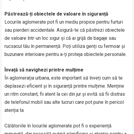
Păstrează-ți obiectele de valoare în siguranță
Locurile aglomerate pot fi un mediu propice pentru furturi
sau pierderi accidentale. Asigură-te că păstrezi obiectele
de valoare într-un loc sigur și că ai grijă de bagaje sau
rucsacul tău în permanență. Poți utiliza genți cu fermoar și
buzunare interioare pentru a-ți proteja obiectele personale.
Învață să navighezi printre mulțime
În aglomerația urbana, este important să înveți cum să te
deplasezi eficient și în siguranță printre mulțime. Menține
un ritm constant, fii atent la cei din jur și evită să fii distras
de telefonul mobil sau alte lucruri care pot pune în pericol
atenția ta.
Călătoriile în locurile aglomerate pot fi o experiență
minunată, dar necesită puțină planificare și atenție pentru a