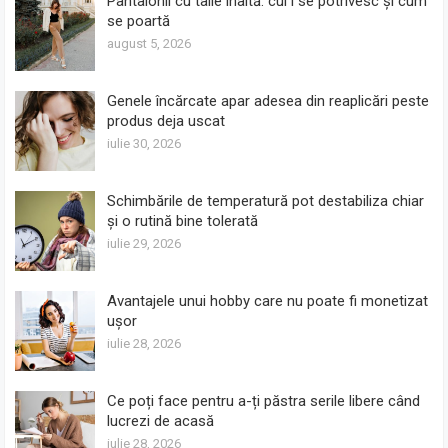
Pantalonii cu talie înaltă: cui i se potrivesc și cum
se poartă
august 5, 2026
Genele încărcate apar adesea din reaplicări peste
produs deja uscat
iulie 30, 2026
Schimbările de temperatură pot destabiliza chiar
și o rutină bine tolerată
iulie 29, 2026
Avantajele unui hobby care nu poate fi monetizat
ușor
iulie 28, 2026
Ce poți face pentru a-ți păstra serile libere când
lucrezi de acasă
iulie 28, 2026