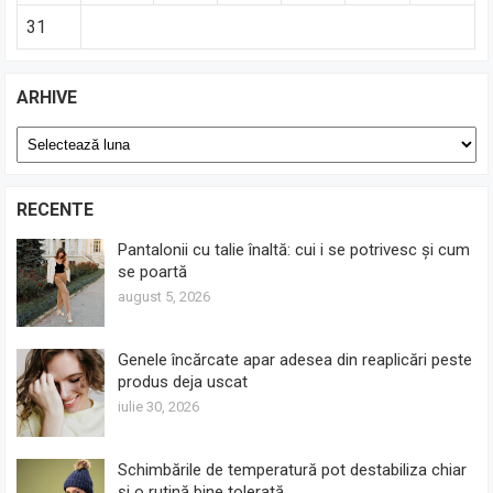
31
ARHIVE
Arhive
RECENTE
Pantalonii cu talie înaltă: cui i se potrivesc și cum
se poartă
august 5, 2026
Genele încărcate apar adesea din reaplicări peste
produs deja uscat
iulie 30, 2026
Schimbările de temperatură pot destabiliza chiar
și o rutină bine tolerată