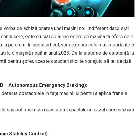
 vorba de achiziționarea unei mașini noi. Indiferent dacă ești
în conducere, este crucial să ai încredere că mașina ta oferă cele
teja pe drum. În acest articol, vom explora cele mai importante 5
cauți la o mașină nouă în anul 2023. De la sisteme de asistență la
ă pentru șofer, aceste caracteristici te vor ajuta să iei decizii
AEB – Autonomous Emergency Braking):
detecta obstacolele în fața mașinii și pentru a aplica frânele
lă sau pot minimiza gravitatea impactului în cazul unei coliziuni
onic Stability Control):