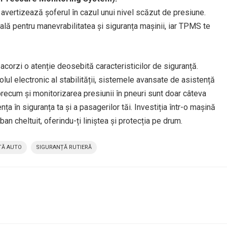
avertizează șoferul în cazul unui nivel scăzut de presiune.
lă pentru manevrabilitatea și siguranța mașinii, iar TPMS te
acorzi o atenție deosebită caracteristicilor de siguranță.
lul electronic al stabilității, sistemele avansate de asistență
 precum și monitorizarea presiunii în pneuri sunt doar câteva
nța în siguranța ta și a pasagerilor tăi. Investiția într-o mașină
an cheltuit, oferindu-ți liniștea și protecția pe drum.
ȚĂ AUTO
SIGURANȚĂ RUTIERĂ