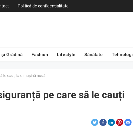
ntact
Politică de confidențialitate
 și Grădină
Fashion
Lifestyle
Sănătate
Tehnologi
să le cauți la o mașină nouă
siguranță pe care să le cauți