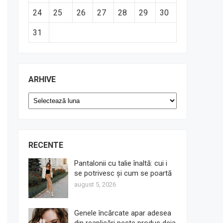
24
25
26
27
28
29
30
31
ARHIVE
Arhive
RECENTE
Pantalonii cu talie înaltă: cui i
se potrivesc și cum se poartă
august 5, 2026
Genele încărcate apar adesea