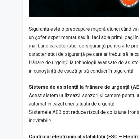
Siguranța este o preocupare majoră atunci când vine
un șofer experimentat sau îți faci abia primii pași 
mai bune caracteristici de siguranță pentru a te pro
caracteristici de siguranță pe care ar trebui să le 
frânare de urgență la tehnologii avansate de asistenț
în cunoștință de cauză și să conduci în siguranță.
Sisteme de asistență la frânare de urgență (
Acest sistem utilizează senzori și camere pentru a 
automat în cazul unei situații de urgență.
Sistemele AEB pot reduce riscul de coliziune fronta
inevitabile.
Controlul electronic al stabilității (ESC – Electr