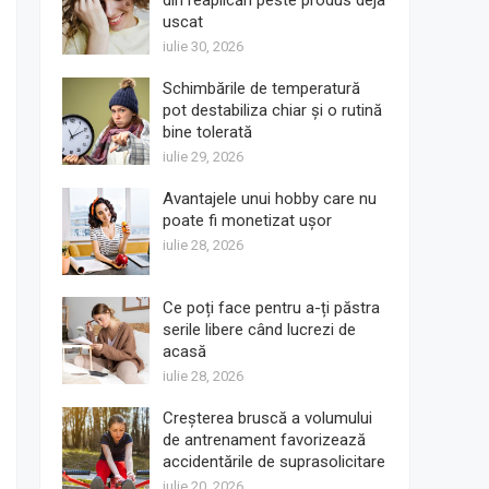
din reaplicări peste produs deja
uscat
iulie 30, 2026
Schimbările de temperatură
pot destabiliza chiar și o rutină
bine tolerată
iulie 29, 2026
Avantajele unui hobby care nu
poate fi monetizat ușor
iulie 28, 2026
Ce poți face pentru a-ți păstra
serile libere când lucrezi de
acasă
iulie 28, 2026
Creșterea bruscă a volumului
de antrenament favorizează
accidentările de suprasolicitare
iulie 20, 2026