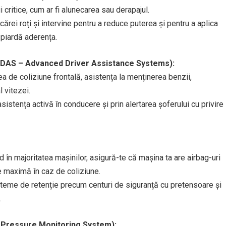
i critice, cum ar fi alunecarea sau derapajul.
rei roți și intervine pentru a reduce puterea și pentru a aplica
 piardă aderența.
ADAS – Advanced Driver Assistance Systems):
 de coliziune frontală, asistența la menținerea benzii,
 vitezei.
sistența activă în conducere și prin alertarea șoferului cu privire
d în majoritatea mașinilor, asigură-te că mașina ta are airbag-uri
ție maximă în caz de coliziune.
eme de retenție precum centuri de siguranță cu pretensoare și
.
e Pressure Monitoring System):