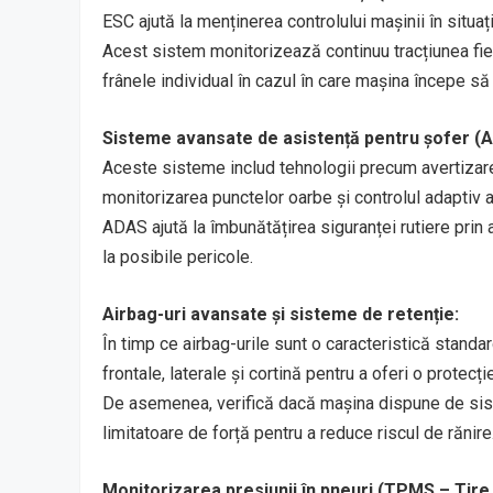
ESC ajută la menținerea controlului mașinii în situați
Acest sistem monitorizează continuu tracțiunea fiecă
frânele individual în cazul în care mașina începe să
Sisteme avansate de asistență pentru șofer (
Aceste sisteme includ tehnologii precum avertizarea
monitorizarea punctelor oarbe și controlul adaptiv al
ADAS ajută la îmbunătățirea siguranței rutiere prin a
la posibile pericole.
Airbag-uri avansate și sisteme de retenție:
În timp ce airbag-urile sunt o caracteristică standar
frontale, laterale și cortină pentru a oferi o protec
De asemenea, verifică dacă mașina dispune de sist
limitatoare de forță pentru a reduce riscul de rănire
Monitorizarea presiunii în pneuri (TPMS – Tir