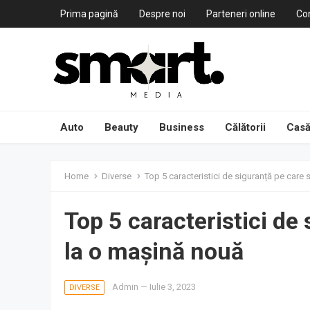
Prima pagină
Despre noi
Parteneri online
Co
Auto
Beauty
Business
Călătorii
Casă
Home
Diverse
Top 5 caracteristici de siguranță pe care 
Top 5 caracteristici de 
la o mașină nouă
Admin
—
Iulie 3, 2023
DIVERSE