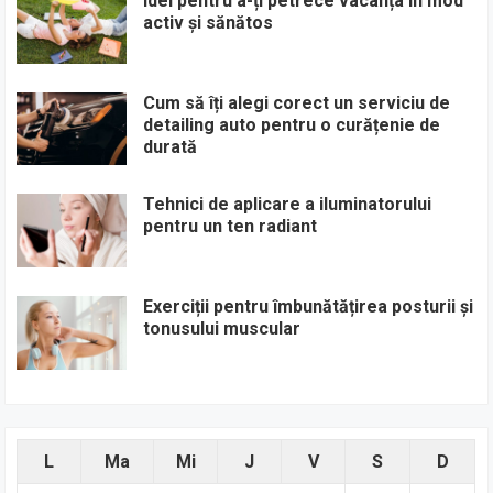
Idei pentru a-ți petrece vacanța în mod
activ și sănătos
Cum să îți alegi corect un serviciu de
detailing auto pentru o curățenie de
durată
Tehnici de aplicare a iluminatorului
pentru un ten radiant
Exerciții pentru îmbunătățirea posturii și
tonusului muscular
L
Ma
Mi
J
V
S
D