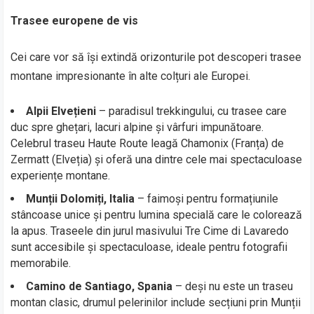
Trasee europene de vis
Cei care vor să își extindă orizonturile pot descoperi trasee
montane impresionante în alte colțuri ale Europei.
Alpii Elvețieni
– paradisul trekkingului, cu trasee care
duc spre ghețari, lacuri alpine și vârfuri impunătoare.
Celebrul traseu Haute Route leagă Chamonix (Franța) de
Zermatt (Elveția) și oferă una dintre cele mai spectaculoase
experiențe montane.
Munții Dolomiți, Italia
– faimoși pentru formațiunile
stâncoase unice și pentru lumina specială care le colorează
la apus. Traseele din jurul masivului Tre Cime di Lavaredo
sunt accesibile și spectaculoase, ideale pentru fotografii
memorabile.
Camino de Santiago, Spania
– deși nu este un traseu
montan clasic, drumul pelerinilor include secțiuni prin Munții