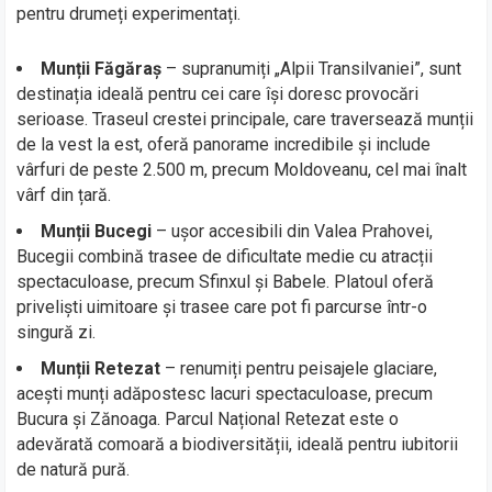
pentru drumeți experimentați.
Munții Făgăraș
– supranumiți „Alpii Transilvaniei”, sunt
destinația ideală pentru cei care își doresc provocări
serioase. Traseul crestei principale, care traversează munții
de la vest la est, oferă panorame incredibile și include
vârfuri de peste 2.500 m, precum Moldoveanu, cel mai înalt
vârf din țară.
Munții Bucegi
– ușor accesibili din Valea Prahovei,
Bucegii combină trasee de dificultate medie cu atracții
spectaculoase, precum Sfinxul și Babele. Platoul oferă
priveliști uimitoare și trasee care pot fi parcurse într-o
singură zi.
Munții Retezat
– renumiți pentru peisajele glaciare,
acești munți adăpostesc lacuri spectaculoase, precum
Bucura și Zănoaga. Parcul Național Retezat este o
adevărată comoară a biodiversității, ideală pentru iubitorii
de natură pură.