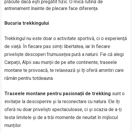
plăcute dacă ești pregătit fizic. O mică rutină de
antrenament înainte de plecare face diferența.
Bucuria trekkingului
Trekkingul nu este doar o activitate sportivă, ci o experiență
de viață. În fiecare pas simți libertatea, iar în fiecare
priveliște descoperi frumusețea pură a naturii. Fie că alegi
Carpații, Alpii sau munții de pe alte continente, traseele
montane te provoacă, te relaxează și îți oferă amintiri care
rămân pentru totdeauna.
Traseele montane pentru pasionații de trekking
sunt o
invitație la descoperire și la reconectare cu natura. Ele îți
oferă nu doar priveliști spectaculoase, ci și ocazia de a-ți
testa limitele și de a trăi momente de neuitat în mijlocul
munților.