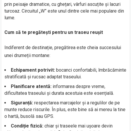
prin peisaje dramatice, cu ghețari, vârfuri ascuțite și lacuri
turcoaz. Circuitul „W” este unul dintre cele mai populare din
lume.
Cum să te pregătești pentru un traseu reușit
Indiferent de destinație, pregătirea este cheia succesului
unei drumeții montane:
Echipament potrivit:
bocanci confortabili, îmbrăcăminte
stratificată și rucsac adaptat traseului.
Planificare atentă:
informarea despre vreme,
dificultatea traseului și durata acestuia este esențială.
Siguranță:
respectarea marcajelor și a regulilor de pe
munte reduce riscurile. În plus, este bine să ai mereu la tine
o hartă, busolă sau GPS.
Condiție fizică:
chiar și traseele mai ușoare devin