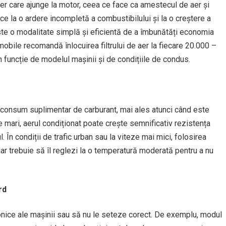
aer care ajunge la motor, ceea ce face ca amestecul de aer și
uce la o ardere incompletă a combustibilului și la o creștere a
 este o modalitate simplă și eficientă de a îmbunătăți economia
mobile recomandă înlocuirea filtrului de aer la fiecare 20.000 –
în funcție de modelul mașinii și de condițiile de condus.
e consum suplimentar de carburant, mai ales atunci când este
e mari, aerul condiționat poate crește semnificativ rezistența
 În condiții de trafic urban sau la viteze mai mici, folosirea
dar trebuie să îl reglezi la o temperatură moderată pentru a nu
rd
tronice ale mașinii sau să nu le seteze corect. De exemplu, modul