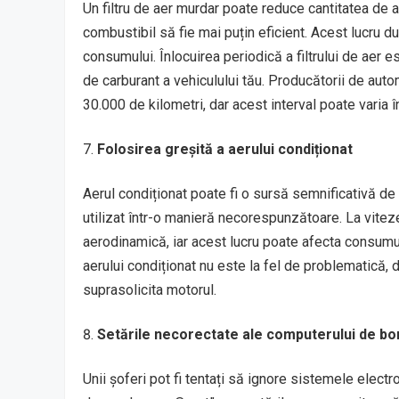
Un filtru de aer murdar poate reduce cantitatea de 
combustibil să fie mai puțin eficient. Acest lucru d
consumului. Înlocuirea periodică a filtrului de aer
de carburant a vehiculului tău. Producătorii de auto
30.000 de kilometri, dar acest interval poate varia 
Folosirea greșită a aerului condiționat
Aerul condiționat poate fi o sursă semnificativă d
utilizat într-o manieră necorespunzătoare. La vitez
aerodinamică, iar acest lucru poate afecta consumul.
aerului condiționat nu este la fel de problematică, 
suprasolicita motorul.
Setările necorectate ale computerului de bo
Unii șoferi pot fi tentați să ignore sistemele elec