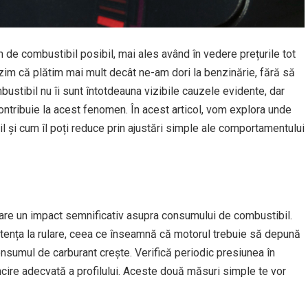
 de combustibil posibil, mai ales având în vedere prețurile tot
rezim că plătim mai mult decât ne-am dori la benzinărie, fără să
stibil nu îi sunt întotdeauna vizibile cauzele evidente, dar
contribuie la acest fenomen. În acest articol, vom explora unde
și cum îl poți reduce prin ajustări simple ale comportamentului
r are un impact semnificativ asupra consumului de combustibil.
tența la rulare, ceea ce înseamnă că motorul trebuie să depună
onsumul de carburant crește. Verifică periodic presiunea în
ncire adecvată a profilului. Aceste două măsuri simple te vor