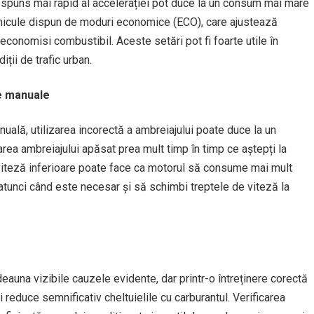
ăspuns mai rapid al accelerației pot duce la un consum mai mare
vehicule dispun de moduri economice (ECO), care ajustează
economisi combustibil. Aceste setări pot fi foarte utile în
ții de trafic urban.
le manuale
uală, utilizarea incorectă a ambreiajului poate duce la un
ea ambreiajului apăsat prea mult timp în timp ce aștepți la
viteză inferioare poate face ca motorul să consume mai mult
atunci când este necesar și să schimbi treptele de viteză la
eauna vizibile cauzele evidente, dar printr-o întreținere corectă
ți reduce semnificativ cheltuielile cu carburantul. Verificarea