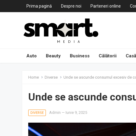
Prima pagină
Despre noi
Parteneri online
Co
Auto
Beauty
Business
Călătorii
Casă
Home
Diverse
Unde se ascunde consumul excesiv de c
Unde se ascunde consu
Admin
—
Iunie 9, 2025
DIVERSE