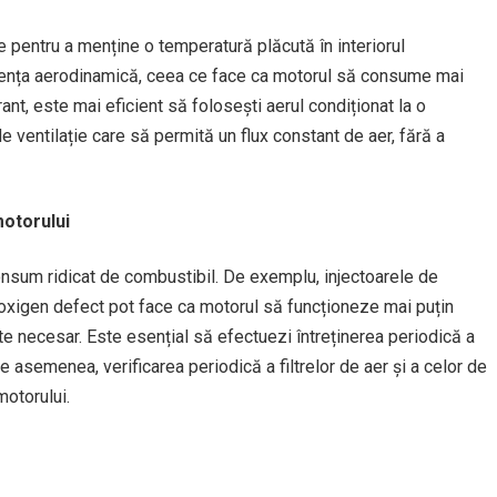
 pentru a menține o temperatură plăcută în interiorul
istența aerodinamică, ceea ce face ca motorul să consume mai
nt, este mai eficient să folosești aerul condiționat la o
ventilație care să permită un flux constant de aer, fără a
otorului
consum ridicat de combustibil. De exemplu, injectoarele de
 oxigen defect pot face ca motorul să funcționeze mai puțin
e necesar. Este esențial să efectuezi întreținerea periodică a
De asemenea, verificarea periodică a filtrelor de aer și a celor de
otorului.