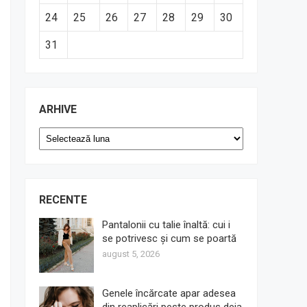
24
25
26
27
28
29
30
31
ARHIVE
Arhive
RECENTE
Pantalonii cu talie înaltă: cui i
se potrivesc și cum se poartă
august 5, 2026
Genele încărcate apar adesea