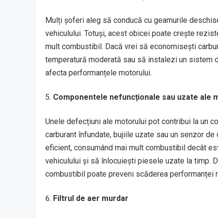
Mulți șoferi aleg să conducă cu geamurile deschise
vehiculului. Totuși, acest obicei poate crește rez
mult combustibil. Dacă vrei să economisești carbura
temperatură moderată sau să instalezi un sistem de 
afecta performanțele motorului.
Componentele nefuncționale sau uzate ale m
Unele defecțiuni ale motorului pot contribui la un 
carburant înfundate, bujiile uzate sau un senzor de
eficient, consumând mai mult combustibil decât est
vehiculului și să înlocuiești piesele uzate la timp. 
combustibil poate preveni scăderea performanței m
Filtrul de aer murdar