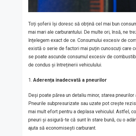
Toți șoferii își doresc să obțină cel mai bun consum
mai mari ale carburantului. De multe ori, însă, ne t
înțelegem exact de ce. Consumului excesiv de combu
există o serie de factori mai puțin cunoscuți care 
se poate ascunde consumul excesiv de combustibil 
de condus și întreținerii vehiculului.
Aderența inadecvată a pneurilor
Deși poate părea un detaliu minor, starea pneurilo
Pneurile subpresurizate sau uzate pot crește rezis
mai mult efort pentru a deplasa vehiculul. Astfel, c
pneuri și asigură-te că sunt în stare bună, cu o adâ
ajuta să economisești carburant.