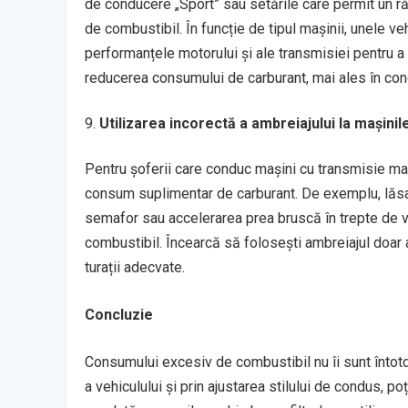
de conducere „Sport” sau setările care permit un r
de combustibil. În funcție de tipul mașinii, unele 
performanțele motorului și ale transmisiei pentru a 
reducerea consumului de carburant, mai ales în condi
Utilizarea incorectă a ambreiajului la mașini
Pentru șoferii care conduc mașini cu transmisie man
consum suplimentar de carburant. De exemplu, lăsar
semafor sau accelerarea prea bruscă în trepte de 
combustibil. Încearcă să folosești ambreiajul doar 
turații adecvate.
Concluzie
Consumului excesiv de combustibil nu îi sunt întotd
a vehiculului și prin ajustarea stilului de condus, po