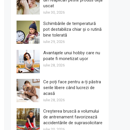
din reaplicări peste produs deja
uscat
iulie 30, 2026
Schimbările de temperatură
pot destabiliza chiar și o rutină
bine tolerată
iulie 29, 2026
Avantajele unui hobby care nu
poate fi monetizat ușor
iulie 28, 2026
Ce poți face pentru a-ți păstra
serile libere când lucrezi de
acasă
iulie 28, 2026
Creșterea bruscă a volumului
de antrenament favorizează
accidentările de suprasolicitare
iulie 20, 2026