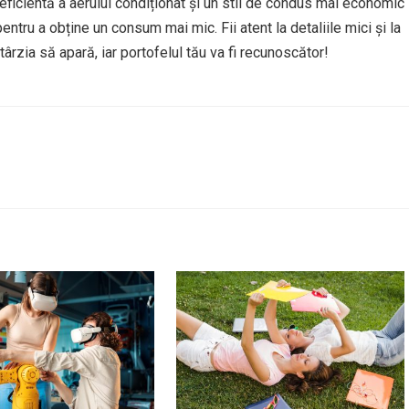
re eficientă a aerului condiționat și un stil de condus mai economic
ntru a obține un consum mai mic. Fii atent la detaliile mici și la
ârzia să apară, iar portofelul tău va fi recunoscător!