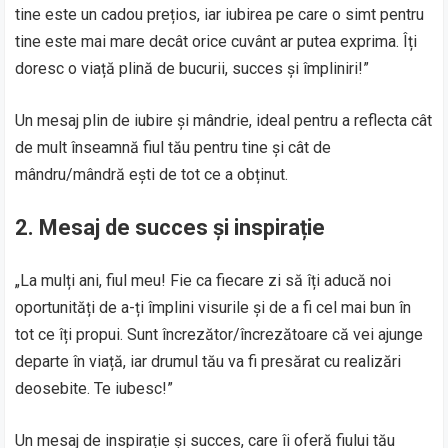
tine este un cadou prețios, iar iubirea pe care o simt pentru
tine este mai mare decât orice cuvânt ar putea exprima. Îți
doresc o viață plină de bucurii, succes și împliniri!”
Un mesaj plin de iubire și mândrie, ideal pentru a reflecta cât
de mult înseamnă fiul tău pentru tine și cât de
mândru/mândră ești de tot ce a obținut.
2. Mesaj de succes și inspirație
„La mulți ani, fiul meu! Fie ca fiecare zi să îți aducă noi
oportunități de a-ți împlini visurile și de a fi cel mai bun în
tot ce îți propui. Sunt încrezător/încrezătoare că vei ajunge
departe în viață, iar drumul tău va fi presărat cu realizări
deosebite. Te iubesc!”
Un mesaj de inspirație și succes, care îi oferă fiului tău