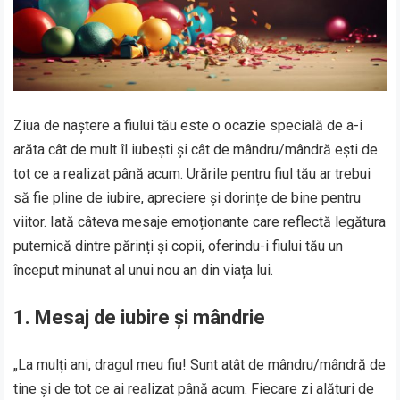
Ziua de naștere a fiului tău este o ocazie specială de a-i
arăta cât de mult îl iubești și cât de mândru/mândră ești de
tot ce a realizat până acum. Urările pentru fiul tău ar trebui
să fie pline de iubire, apreciere și dorințe de bine pentru
viitor. Iată câteva mesaje emoționante care reflectă legătura
puternică dintre părinți și copii, oferindu-i fiului tău un
început minunat al unui nou an din viața lui.
1. Mesaj de iubire și mândrie
„La mulți ani, dragul meu fiu! Sunt atât de mândru/mândră de
tine și de tot ce ai realizat până acum. Fiecare zi alături de