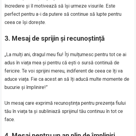
încredere și îl motivează să își urmeze visurile. Este
perfect pentru a-i da putere să continue să lupte pentru
ceea ce își dorește.
3. Mesaj de sprijin și recunoștință
„La mulți ani, dragul meu fiu! Îți mulțumesc pentru tot ce ai
adus în viața mea și pentru că ești o sursă continuă de
fericire. Te voi sprijini mereu, indiferent de ceea ce îți va
aduce viața. Fie ca acest an să îți aducă multe momente de
bucurie și împlinire!”
Un mesaj care exprimă recunoștința pentru prezența fiului
tău în viața ta și subliniază sprijinul tău continuu în tot ce
face.
4. Mesaj pentru un an plin de împliniri