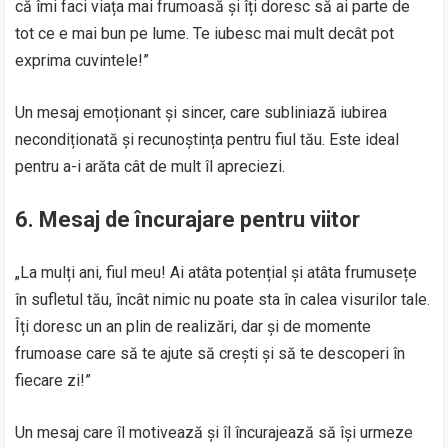
că îmi faci viața mai frumoasă și îți doresc să ai parte de
tot ce e mai bun pe lume. Te iubesc mai mult decât pot
exprima cuvintele!”
Un mesaj emoționant și sincer, care subliniază iubirea
necondiționată și recunoștința pentru fiul tău. Este ideal
pentru a-i arăta cât de mult îl apreciezi.
6. Mesaj de încurajare pentru viitor
„La mulți ani, fiul meu! Ai atâta potențial și atâta frumusețe
în sufletul tău, încât nimic nu poate sta în calea visurilor tale.
Îți doresc un an plin de realizări, dar și de momente
frumoase care să te ajute să crești și să te descoperi în
fiecare zi!”
Un mesaj care îl motivează și îl încurajează să își urmeze