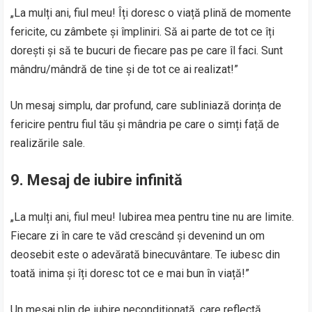
„La mulți ani, fiul meu! Îți doresc o viață plină de momente
fericite, cu zâmbete și împliniri. Să ai parte de tot ce îți
dorești și să te bucuri de fiecare pas pe care îl faci. Sunt
mândru/mândră de tine și de tot ce ai realizat!”
Un mesaj simplu, dar profund, care subliniază dorința de
fericire pentru fiul tău și mândria pe care o simți față de
realizările sale.
9. Mesaj de iubire infinită
„La mulți ani, fiul meu! Iubirea mea pentru tine nu are limite.
Fiecare zi în care te văd crescând și devenind un om
deosebit este o adevărată binecuvântare. Te iubesc din
toată inima și îți doresc tot ce e mai bun în viață!”
Un mesaj plin de iubire necondiționată, care reflectă