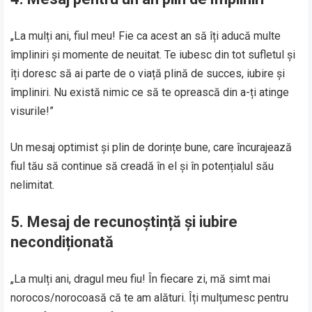
„La mulți ani, fiul meu! Fie ca acest an să îți aducă multe
împliniri și momente de neuitat. Te iubesc din tot sufletul și
îți doresc să ai parte de o viață plină de succes, iubire și
împliniri. Nu există nimic ce să te oprească din a-ți atinge
visurile!”
Un mesaj optimist și plin de dorințe bune, care încurajează
fiul tău să continue să creadă în el și în potențialul său
nelimitat.
5. Mesaj de recunoștință și iubire
necondiționată
„La mulți ani, dragul meu fiu! În fiecare zi, mă simt mai
norocos/norocoasă că te am alături. Îți mulțumesc pentru