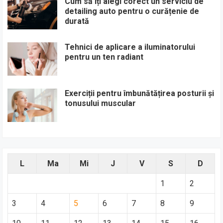
Cum să îți alegi corect un serviciu de
detailing auto pentru o curățenie de
durată
Tehnici de aplicare a iluminatorului
pentru un ten radiant
Exerciții pentru îmbunătățirea posturii și
tonusului muscular
L
Ma
Mi
J
V
S
D
1
2
3
4
5
6
7
8
9