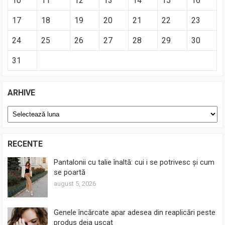
10
11
12
13
14
15
16
17
18
19
20
21
22
23
24
25
26
27
28
29
30
31
ARHIVE
Arhive
RECENTE
Pantalonii cu talie înaltă: cui i se potrivesc și cum
se poartă
august 5, 2026
Genele încărcate apar adesea din reaplicări peste
produs deja uscat