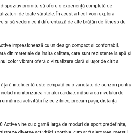
st dispozitiv promite să ofere o experiență completă de
tilizatorii de toate vârstele. În acest articol, vom explora
e și să vedem ce îl diferențiază de alte brățări de fitness de
tive impresionează cu un design compact și confortabil,
ată din materiale de înaltă calitate, care sunt rezistente la apă și
ul color vibrant oferă o vizualizare clară și ușor de citit a
ățară inteligentă este echipată cu o varietate de senzori pentru
i includ monitorizarea ritmului cardiac, măsurarea nivelului de
rmărirea activității fizice zilnice, precum pașii, distanța
 Active vine cu o gamă largă de moduri de sport predefinite,
gistreze diverse activități sportive, cum ar fi alergarea, mersul