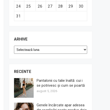
24
25
26
27
28
29
30
31
ARHIVE
Arhive
RECENTE
Pantalonii cu talie înaltă: cui i
se potrivesc și cum se poartă
august 5, 2026
Genele încărcate apar adesea