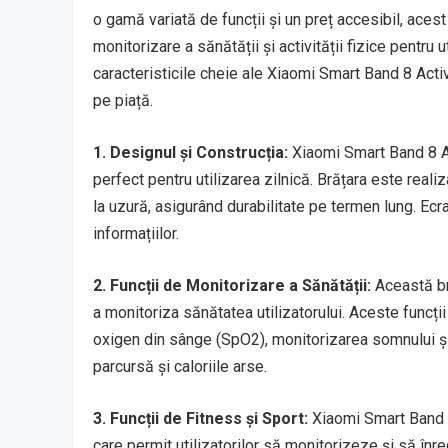
o gamă variată de funcții și un preț accesibil, ace
monitorizare a sănătății și activității fizice pentru u
caracteristicile cheie ale Xiaomi Smart Band 8 Activ
pe piață.
1. Designul și Construcția:
Xiaomi Smart Band 8 Ac
perfect pentru utilizarea zilnică. Brățara este realiz
la uzură, asigurând durabilitate pe termen lung. Ecran
informațiilor.
2. Funcții de Monitorizare a Sănătății:
Această br
a monitoriza sănătatea utilizatorului. Aceste funcți
oxigen din sânge (SpO2), monitorizarea somnului și u
parcursă și caloriile arse.
3. Funcții de Fitness și Sport:
Xiaomi Smart Band 8
care permit utilizatorilor să monitorizeze și să înre