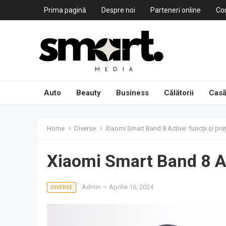
Prima pagină
Despre noi
Parteneri online
Co
Auto
Beauty
Business
Călătorii
Casă
Home
Diverse
Xiaomi Smart Band 8 Active: funcții și pre
Xiaomi Smart Band 8 Act
Admin
—
Aprilie 16, 2024
DIVERSE