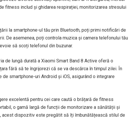
 de fitness includ și ghidarea respirației, monitorizarea stresului
rii la smartphone-ul tău prin Bluetooth, poți primi notificări de
țării. De asemenea, poți controla muzica și camera telefonului tău
evoie să scoți telefonul din buzunar.
ia de lungă durată a Xiaomi Smart Band 8 Active oferă o
ra fără să te îngrijorezi că se va descărca în timpul zilei. În
te de smartphone-uri Android și iOS, asigurând o integrare
ere excelentă pentru cei care caută o brățară de fitness
rtabil, o gamă largă de funcții de monitorizare a sănătății și
i, acest dispozitiv este pregătit să îți îmbunătățească stilul de