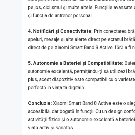
pe jos, ciclismul și multe altele. Funcțiile avansate
și funcția de antrenor personal.
4. Notificări și Conectivitate:
Prin conectarea brăță
apeluri, mesaje și alte alerte direct pe ecranul bră
direct de pe Xiaomi Smart Band 8 Active, fără a fi n
5. Autonomie a Bateriei și Compatibilitate:
Bater
autonomie excelentă, permițându-ți să utilizezi brăța
plus, acest dispozitiv este compatibil cu o varieta
perfectă în viața ta digitală.
Concluzie:
Xiaomi Smart Band 8 Active este o aleg
accesibilă, dar bogată în funcții. Cu un design confo
activității fizice și o autonomie excelentă a baterie
viață activ și sănătos.