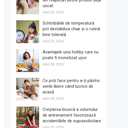
din reaplicări peste produs deja
uscat
iulie 30, 2026
Schimbările de temperatură
pot destabiliza chiar și o rutină
bine tolerată
iulie 29, 2026
Avantajele unui hobby care nu
poate fi monetizat ușor
iulie 28, 2026
Ce poți face pentru a-ți păstra
serile libere când lucrezi de
acasă
iulie 28, 2026
Creșterea bruscă a volumului
de antrenament favorizează
accidentările de suprasolicitare
iulie 20, 2026