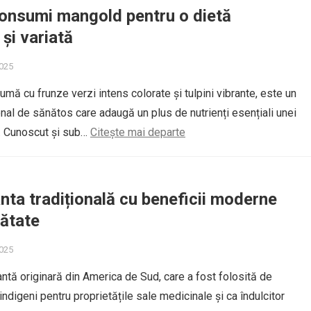
onsumi mangold pentru o dietă
și variată
2025
umă cu frunze verzi intens colorate și tulpini vibrante, este un
nal de sănătos care adaugă un plus de nutrienți esențiali unei
e. Cunoscut și sub…
Citește mai departe
anta tradițională cu beneficii moderne
ătate
2025
antă originară din America de Sud, care a fost folosită de
ndigeni pentru proprietățile sale medicinale și ca îndulcitor