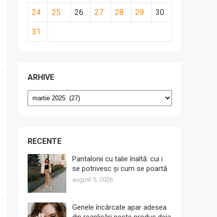
24
25
26
27
28
29
30
31
ARHIVE
Arhive
RECENTE
Pantalonii cu talie înaltă: cui i
se potrivesc și cum se poartă
august 5, 2026
Genele încărcate apar adesea