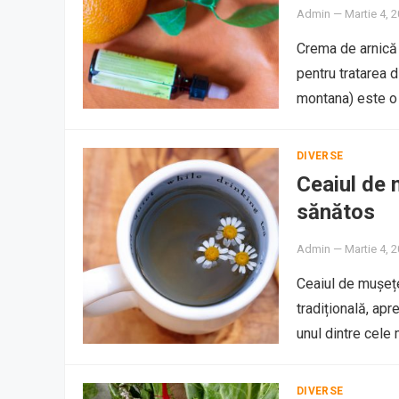
Admin
—
Martie 4, 
Crema de arnică 
pentru tratarea d
montana) este o 
DIVERSE
Ceaiul de 
sănătos
Admin
—
Martie 4, 
Ceaiul de mușețe
tradițională, apr
unul dintre cele
DIVERSE