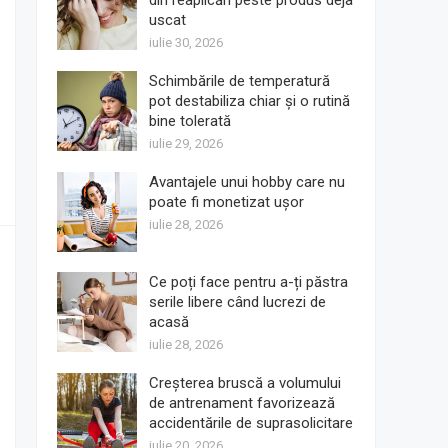
din reaplicări peste produs deja
uscat
iulie 30, 2026
Schimbările de temperatură
pot destabiliza chiar și o rutină
bine tolerată
iulie 29, 2026
Avantajele unui hobby care nu
poate fi monetizat ușor
iulie 28, 2026
Ce poți face pentru a-ți păstra
serile libere când lucrezi de
acasă
iulie 28, 2026
Creșterea bruscă a volumului
de antrenament favorizează
accidentările de suprasolicitare
iulie 20, 2026