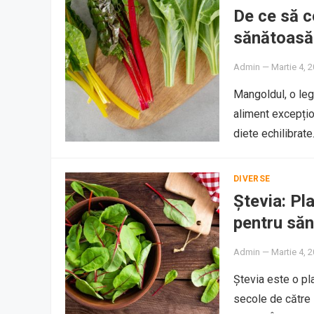
De ce să c
sănătoasă 
Admin
—
Martie 4, 
Mangoldul, o leg
aliment excepțio
diete echilibrat
DIVERSE
Ștevia: Pl
pentru săn
Admin
—
Martie 4, 
Ștevia este o pl
secole de către i