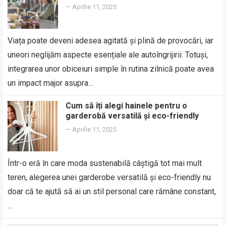
—
Aprilie 11, 2025
Viața poate deveni adesea agitată și plină de provocări, iar
uneori neglijăm aspecte esențiale ale autoîngrijirii. Totuși,
integrarea unor obiceiuri simple în rutina zilnică poate avea
un impact major asupra…
Cum să îți alegi hainele pentru o
garderobă versatilă și eco-friendly
—
Aprilie 11, 2025
Într-o eră în care moda sustenabilă câștigă tot mai mult
teren, alegerea unei garderobe versatilă și eco-friendly nu
doar că te ajută să ai un stil personal care rămâne constant,
…