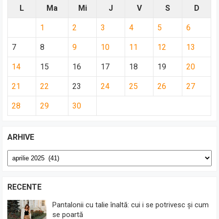
L
Ma
Mi
J
V
S
D
1
2
3
4
5
6
7
8
9
10
11
12
13
14
15
16
17
18
19
20
21
22
23
24
25
26
27
28
29
30
ARHIVE
Arhive
RECENTE
Pantalonii cu talie înaltă: cui i se potrivesc și cum
se poartă