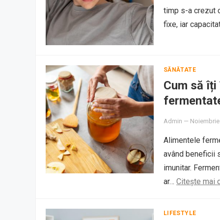
timp s-a crezut c
fixe, iar capacit
SĂNĂTATE
Cum să îți
fermentat
Admin
—
Noiembrie
Alimentele ferme
având beneficii 
imunitar. Fermen
ar…
Citește mai 
LIFESTYLE