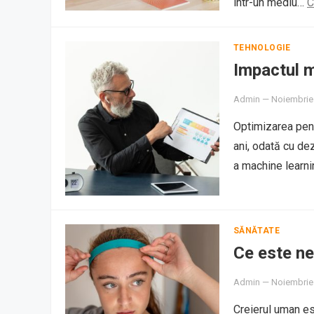
într-un mediu…
C
TEHNOLOGIE
Impactul m
Admin
—
Noiembrie
Optimizarea pent
ani, odată cu dez
a machine learni
SĂNĂTATE
Ce este ne
Admin
—
Noiembrie
Creierul uman es