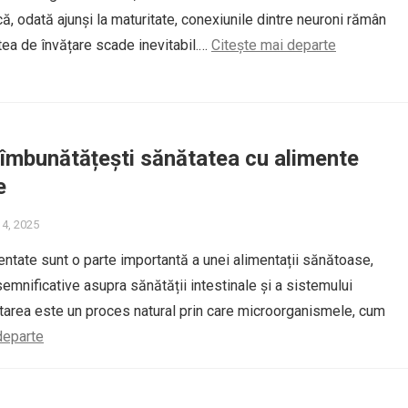
ă, odată ajunși la maturitate, conexiunile dintre neuroni rămân
atea de învățare scade inevitabil.…
Citește mai departe
 îmbunătățești sănătatea cu alimente
e
 4, 2025
ntate sunt o parte importantă a unei alimentații sănătoase,
semnificative asupra sănătății intestinale și a sistemului
tarea este un proces natural prin care microorganismele, cum
departe