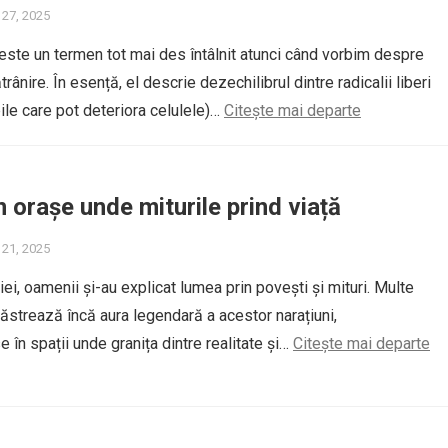
 27, 2025
 este un termen tot mai des întâlnit atunci când vorbim despre
rânire. În esență, el descrie dezechilibrul dintre radicalii liberi
ile care pot deteriora celulele)…
Citește mai departe
n orașe unde miturile prind viață
 21, 2025
iei, oamenii și-au explicat lumea prin povești și mituri. Multe
ăstrează încă aura legendară a acestor narațiuni,
 în spații unde granița dintre realitate și…
Citește mai departe