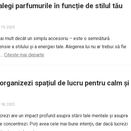
legi parfumurile în funcție de stilul tău
 19, 2025
ai mult decât un simplu accesoriu – este o semnătură
nsie a stilului și a energiei tale. Alegerea lui nu ar trebui să fie
i…
Citește mai departe
 organizezi spațiul de lucru pentru calm și
 18, 2025
ucrezi are un impact profund asupra stării tale mentale și asupra
e concentrezi. Poți avea cele mai bune intenții, dar dacă lucrezi