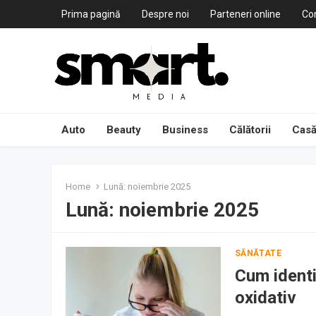
Prima pagină
Despre noi
Parteneri online
Co
Auto
Beauty
Business
Călătorii
Casă
Home
Lună:
noiembrie 2025
Lună:
noiembrie 2025
SĂNĂTATE
Cum identi
oxidativ