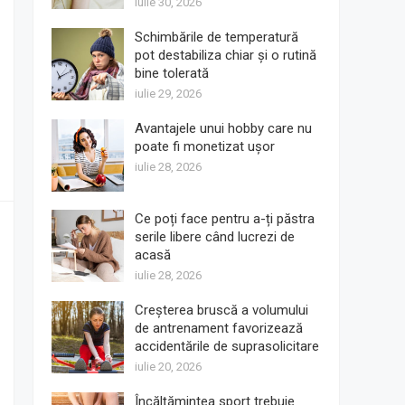
iulie 30, 2026
Schimbările de temperatură
pot destabiliza chiar și o rutină
bine tolerată
iulie 29, 2026
Avantajele unui hobby care nu
poate fi monetizat ușor
iulie 28, 2026
Ce poți face pentru a-ți păstra
serile libere când lucrezi de
acasă
iulie 28, 2026
Creșterea bruscă a volumului
de antrenament favorizează
accidentările de suprasolicitare
iulie 20, 2026
Încălțămintea sport trebuie