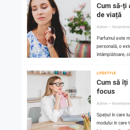
Cum să-ți a
de viață
Admin
—
Noiembrie
Parfumul este m
personală, o exte
întâmplătoare, c
LIFESTYLE
Cum să îți
focus
Admin
—
Noiembrie
Spațiul în care l
modului în care t