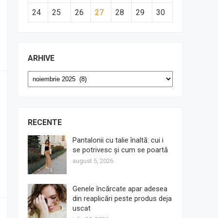
24
25
26
27
28
29
30
ARHIVE
Arhive
RECENTE
Pantalonii cu talie înaltă: cui i
se potrivesc și cum se poartă
august 5, 2026
Genele încărcate apar adesea
din reaplicări peste produs deja
uscat