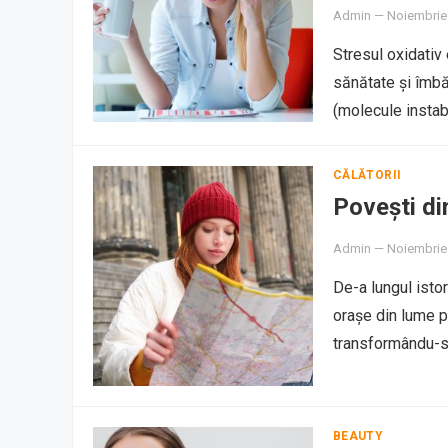
Admin
—
Noiembrie
Stresul oxidativ
sănătate și îmbăt
(molecule instab
CĂLĂTORII
Povești di
Admin
—
Noiembrie
De-a lungul istor
orașe din lume p
transformându-se
BEAUTY