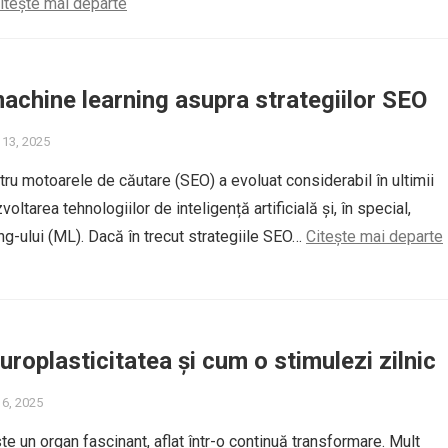
itește mai departe
achine learning asupra strategiilor SEO
 13, 2025
ru motoarele de căutare (SEO) a evoluat considerabil în ultimii
voltarea tehnologiilor de inteligență artificială și, în special,
ng-ului (ML). Dacă în trecut strategiile SEO…
Citește mai departe
uroplasticitatea și cum o stimulezi zilnic
 6, 2025
te un organ fascinant, aflat într-o continuă transformare. Mult