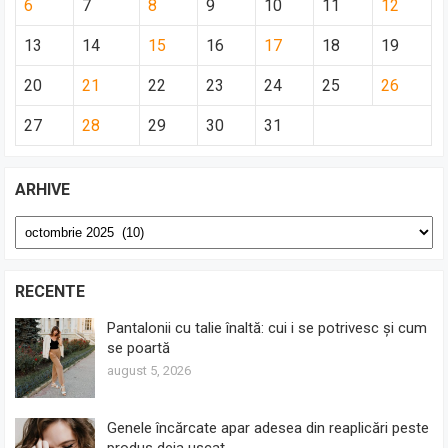
6
7
8
9
10
11
12
13
14
15
16
17
18
19
20
21
22
23
24
25
26
27
28
29
30
31
ARHIVE
Arhive
RECENTE
Pantalonii cu talie înaltă: cui i se potrivesc și cum
se poartă
august 5, 2026
Genele încărcate apar adesea din reaplicări peste