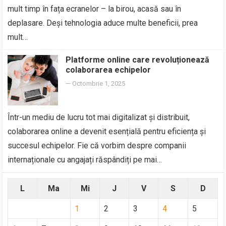
mult timp în fața ecranelor – la birou, acasă sau în
deplasare. Deși tehnologia aduce multe beneficii, prea
mult…
Platforme online care revoluționează
colaborarea echipelor
—
Octombrie 1, 2025
Într-un mediu de lucru tot mai digitalizat și distribuit,
colaborarea online a devenit esențială pentru eficiența și
succesul echipelor. Fie că vorbim despre companii
internaționale cu angajați răspândiți pe mai…
L
Ma
Mi
J
V
S
D
1
2
3
4
5