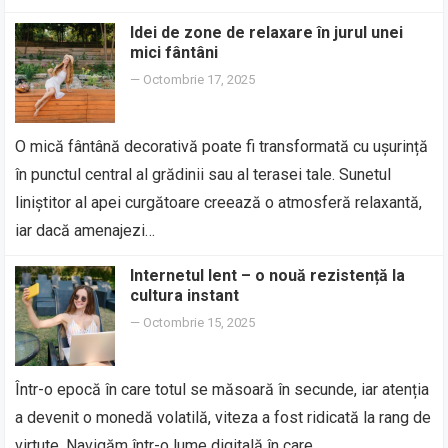
Idei de zone de relaxare în jurul unei
mici fântâni
—
Octombrie 17, 2025
O mică fântână decorativă poate fi transformată cu ușurință
în punctul central al grădinii sau al terasei tale. Sunetul
liniștitor al apei curgătoare creează o atmosferă relaxantă,
iar dacă amenajezi…
Internetul lent – o nouă rezistență la
cultura instant
—
Octombrie 15, 2025
Într-o epocă în care totul se măsoară în secunde, iar atenția
a devenit o monedă volatilă, viteza a fost ridicată la rang de
virtute. Navigăm într-o lume digitală în care…