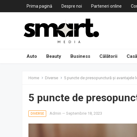
Prima pagină
Despre noi
Parteneri online
Co
Auto
Beauty
Business
Călătorii
Casă
Home
Diverse
5 puncte de presopunctură și avantajele l
5 puncte de presopunctu
Admin
—
Septembrie 18, 2023
DIVERSE