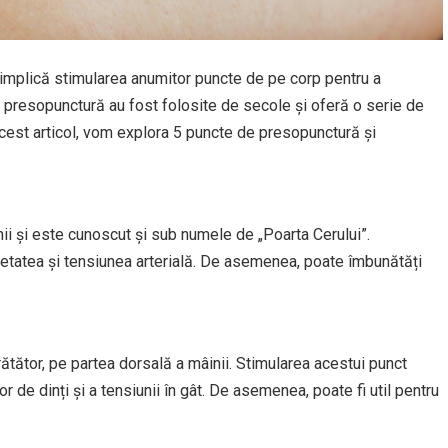
implică stimularea anumitor puncte de pe corp pentru a
presopunctură au fost folosite de secole și oferă o serie de
acest articol, vom explora 5 puncte de presopunctură și
hii și este cunoscut și sub numele de „Poarta Cerului”.
ietatea și tensiunea arterială. De asemenea, poate îmbunătăți
ătător, pe partea dorsală a mâinii. Stimularea acestui punct
or de dinți și a tensiunii în gât. De asemenea, poate fi util pentru