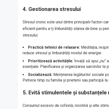
4.
Gestionarea stresului
Stresul cronic este unul dintre principalii factori c
eficient pentru a-ți îmbunătăți starea de bine și pe
stresului:
Practică tehnici de relaxare:
Meditația, respir
reduce stresul și îmbunătăți nivelul de energie.
Prioritizează activitățile:
Învață să spui „nu” a
esențiale. Planificarea și organizarea sarcinilor te 
Socializează:
Menținerea legăturilor sociale po
Petrece timp cu familia și prietenii sau participă la a
5.
Evită stimulentele și substanțele
Consumul excesiv de cofeină, nicotină și alte stim