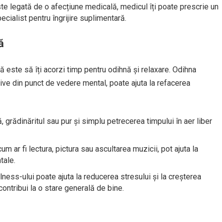
e legată de o afecțiune medicală, medicul îți poate prescrie un
cialist pentru îngrijire suplimentară.
ă
 este să îți acorzi timp pentru odihnă și relaxare. Odihna
ative din punct de vedere mental, poate ajuta la refacerea
, grădinăritul sau pur și simplu petrecerea timpului în aer liber
cum ar fi lectura, pictura sau ascultarea muzicii, pot ajuta la
tale.
ness-ului poate ajuta la reducerea stresului și la creșterea
ontribui la o stare generală de bine.