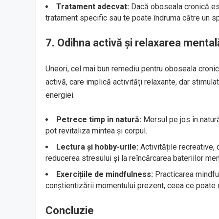
Tratament adecvat:
Dacă oboseala cronică est
tratament specific sau te poate îndruma către un spe
7.
Odihna activă și relaxarea mental
Uneori, cel mai bun remediu pentru oboseala cronică
activă, care implică activități relaxante, dar stimul
energiei.
Petrece timp în natură:
Mersul pe jos în natură
pot revitaliza mintea și corpul.
Lectura și hobby-urile:
Activitățile recreative, 
reducerea stresului și la reîncărcarea bateriilor men
Exercițiile de mindfulness:
Practicarea mindful
conștientizării momentului prezent, ceea ce poate c
Concluzie