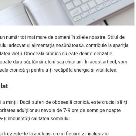
 număr tot mai mare de oameni în zilele noastre. Stilul de
lui adecvat și alimentația nesănătoasă, contribuie la apariția
itatea vieții. Oboseala cronică nu este doar o senzație
oate dura săptămâni, luni sau chiar ani. În acest articol, vom
a cronică și pentru a-ți recăpăta energia și vitalitatea.
lat
 a minții. Dacă suferi de oboseală cronică, este crucial să-ți
oritatea adulților au nevoie de 7-9 ore de somn pe noapte
a-ți îmbunătăți calitatea somnului:
i trezește-te la aceleași ore în fiecare zi, inclusiv în