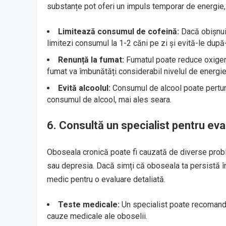
substanțe pot oferi un impuls temporar de energie, 
Limitează consumul de cofeină:
Dacă obișnuie
limitezi consumul la 1-2 căni pe zi și evită-le după
Renunță la fumat:
Fumatul poate reduce oxigena
fumat va îmbunătăți considerabil nivelul de energie
Evită alcoolul:
Consumul de alcool poate pertur
consumul de alcool, mai ales seara.
6.
Consultă un specialist pentru eva
Oboseala cronică poate fi cauzată de diverse proble
sau depresia. Dacă simți că oboseala ta persistă în
medic pentru o evaluare detaliată.
Teste medicale:
Un specialist poate recomanda 
cauze medicale ale oboselii.