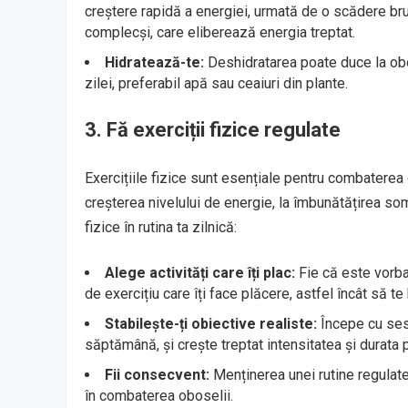
creștere rapidă a energiei, urmată de o scădere br
complecși, care eliberează energia treptat.
Hidratează-te:
Deshidratarea poate duce la obos
zilei, preferabil apă sau ceaiuri din plante.
3.
Fă exerciții fizice regulate
Exercițiile fizice sunt esențiale pentru combaterea 
creșterea nivelului de energie, la îmbunătățirea somn
fizice în rutina ta zilnică:
Alege activități care îți plac:
Fie că este vorba
de exercițiu care îți face plăcere, astfel încât să te 
Stabilește-ți obiective realiste:
Începe cu sesi
săptămână, și crește treptat intensitatea și durata 
Fii consecvent:
Menținerea unei rutine regulate
în combaterea oboselii.