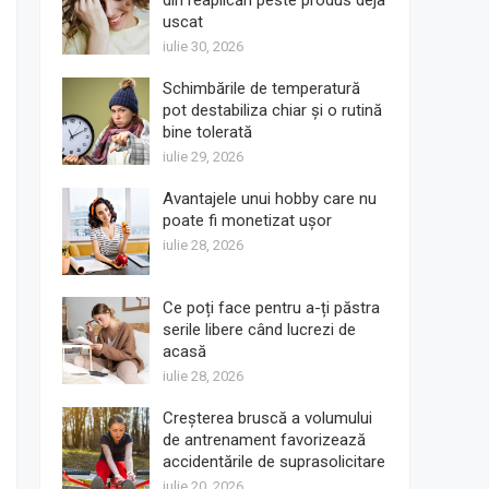
din reaplicări peste produs deja
uscat
iulie 30, 2026
Schimbările de temperatură
pot destabiliza chiar și o rutină
bine tolerată
iulie 29, 2026
Avantajele unui hobby care nu
poate fi monetizat ușor
iulie 28, 2026
Ce poți face pentru a-ți păstra
serile libere când lucrezi de
acasă
iulie 28, 2026
Creșterea bruscă a volumului
de antrenament favorizează
accidentările de suprasolicitare
iulie 20, 2026