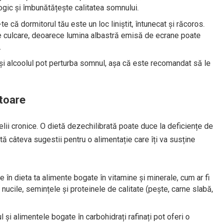
ogic și îmbunătățește calitatea somnului.
e că dormitorul tău este un loc liniștit, întunecat și răcoros.
 de culcare, deoarece lumina albastră emisă de ecrane poate
.
i alcoolul pot perturba somnul, așa că este recomandat să le
itoare
lii cronice. O dietă dezechilibrată poate duce la deficiențe de
tă câteva sugestii pentru o alimentație care îți va susține
e în dieta ta alimente bogate în vitamine și minerale, cum ar fi
 nucile, semințele și proteinele de calitate (pește, carne slabă,
 și alimentele bogate în carbohidrați rafinați pot oferi o