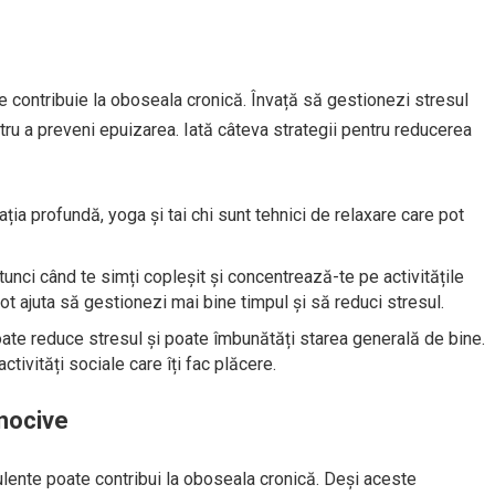
are contribuie la oboseala cronică. Învață să gestionezi stresul
ntru a preveni epuizarea. Iată câteva strategii pentru reducerea
ația profundă, yoga și tai chi sunt tehnici de relaxare care pot
tunci când te simți copleșit și concentrează-te pe activitățile
pot ajuta să gestionezi mai bine timpul și să reduci stresul.
ate reduce stresul și poate îmbunătăți starea generală de bine.
ctivități sociale care îți fac plăcere.
 nocive
ulente poate contribui la oboseala cronică. Deși aceste