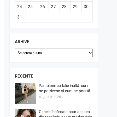
24
25
26
27
28
29
30
31
ARHIVE
Arhive
RECENTE
Pantalonii cu talie înaltă: cui i
se potrivesc și cum se poartă
august 5, 2026
Genele încărcate apar adesea