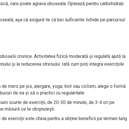
uscă, care poate agrava oboseala. Optează pentru carbohidrați
eală, așa că asigură-te că bei suficiente lichide pe parcursul
oboselii cronice. Activitatea fizică moderată și regulată ajută la
ului și la reducerea stresului. Iată cum poți integra exercițiile
 de mers pe jos, alergare, yoga, înot sau ciclism, alege o formă
bucuri de ea și să o practici cu regularitate.
uni scurte de exerciții, de 20-30 de minute, de 3-4 ori pe
pe măsură ce te obișnuiești.
 de exerciții este cheia pentru a obține beneficii pe termen lung