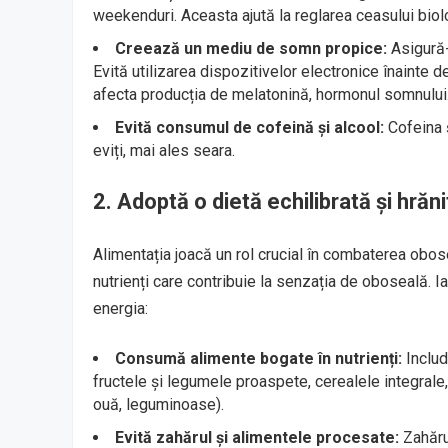
weekenduri. Aceasta ajută la reglarea ceasului biol
Creează un mediu de somn propice:
Asigură-t
Evită utilizarea dispozitivelor electronice înainte
afecta producția de melatonină, hormonul somnului
Evită consumul de cofeină și alcool:
Cofeina ș
eviți, mai ales seara.
2.
Adoptă o dietă echilibrată și hrăn
Alimentația joacă un rol crucial în combaterea obose
nutrienți care contribuie la senzația de oboseală. Ia
energia:
Consumă alimente bogate în nutrienți:
Includ
fructele și legumele proaspete, cerealele integrale,
ouă, leguminoase).
Evită zahărul și alimentele procesate:
Zahărul