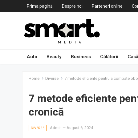
Prima pagină
Despre noi
Parteneri online
Co
Auto
Beauty
Business
Călătorii
Casă
Home
Diverse
7 metode eficiente pentru a combate obo
7 metode eficiente pen
cronică
Admin
—
August 6, 2024
DIVERSE