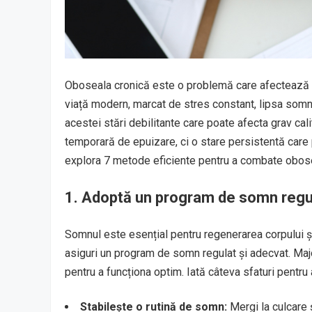
Oboseala cronică este o problemă care afectează un
viață modern, marcat de stres constant, lipsa somnu
acestei stări debilitante care poate afecta grav cal
temporară de epuizare, ci o stare persistentă care p
explora 7 metode eficiente pentru a combate oboseal
1.
Adoptă un program de somn regu
Somnul este esențial pentru regenerarea corpului și
asiguri un program de somn regulat și adecvat. Maj
pentru a funcționa optim. Iată câteva sfaturi pentru 
Stabilește o rutină de somn:
Mergi la culcare ș