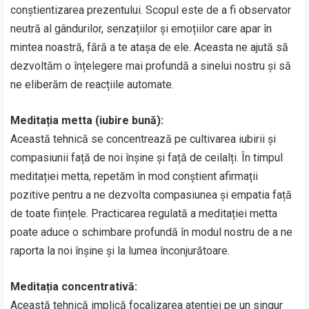
conștientizarea prezentului. Scopul este de a fi observator
neutră al gândurilor, senzațiilor și emoțiilor care apar în
mintea noastră, fără a te atașa de ele. Aceasta ne ajută să
dezvoltăm o înțelegere mai profundă a sinelui nostru și să
ne eliberăm de reacțiile automate.
Meditația metta (iubire bună):
Această tehnică se concentrează pe cultivarea iubirii și
compasiunii față de noi înșine și față de ceilalți. În timpul
meditației metta, repetăm în mod conștient afirmații
pozitive pentru a ne dezvolta compasiunea și empatia față
de toate ființele. Practicarea regulată a meditației metta
poate aduce o schimbare profundă în modul nostru de a ne
raporta la noi înșine și la lumea înconjurătoare.
Meditația concentrativă:
Această tehnică implică focalizarea atenției pe un singur