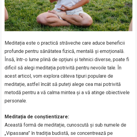
Meditația este o practică străveche care aduce beneficii
profunde pentru sănătatea fizică, mentală și emoțională.
Însă, într-o lume plină de opțiuni și tehnici diverse, poate fi
dificil să alegi meditația potrivită pentru nevoile tale. În
acest articol, vom explora câteva tipuri populare de
meditație, astfel încât să puteți alege cea mai potrivită
metodă pentru a vă calma mintea și a vă atinge obiectivele
personale.
Meditația de conștientizare:
Această formă de meditație, cunoscută și sub numele de
„Vipassana” în tradiția budistă, se concentrează pe