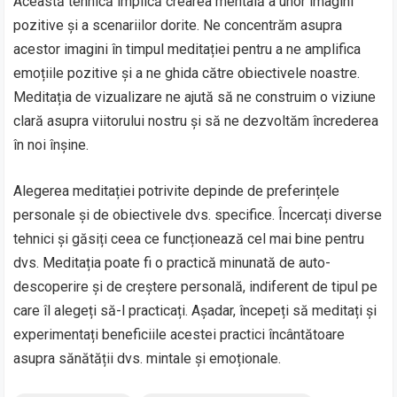
Această tehnică implică crearea mentală a unor imagini
pozitive și a scenariilor dorite. Ne concentrăm asupra
acestor imagini în timpul meditației pentru a ne amplifica
emoțiile pozitive și a ne ghida către obiectivele noastre.
Meditația de vizualizare ne ajută să ne construim o viziune
clară asupra viitorului nostru și să ne dezvoltăm încrederea
în noi înșine.
Alegerea meditației potrivite depinde de preferințele
personale și de obiectivele dvs. specifice. Încercați diverse
tehnici și găsiți ceea ce funcționează cel mai bine pentru
dvs. Meditația poate fi o practică minunată de auto-
descoperire și de creștere personală, indiferent de tipul pe
care îl alegeți să-l practicați. Așadar, începeți să meditați și
experimentați beneficiile acestei practici încântătoare
asupra sănătății dvs. mintale și emoționale.