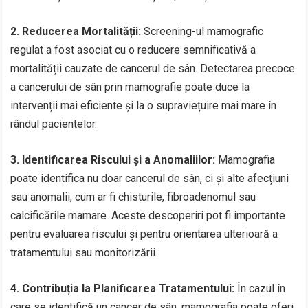
2. Reducerea Mortalității:
Screening-ul mamografic
regulat a fost asociat cu o reducere semnificativă a
mortalității cauzate de cancerul de sân. Detectarea precoce
a cancerului de sân prin mamografie poate duce la
intervenții mai eficiente și la o supraviețuire mai mare în
rândul pacientelor.
3. Identificarea Riscului și a Anomaliilor:
Mamografia
poate identifica nu doar cancerul de sân, ci și alte afecțiuni
sau anomalii, cum ar fi chisturile, fibroadenomul sau
calcificările mamare. Aceste descoperiri pot fi importante
pentru evaluarea riscului și pentru orientarea ulterioară a
tratamentului sau monitorizării.
4. Contribuția la Planificarea Tratamentului:
În cazul în
care se identifică un cancer de sân, mamografia poate oferi