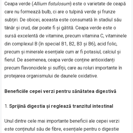
Ceapa verde (
Allium fistulosum
) este o varietate de ceapă
care nu formează bulb, ci are o tulpină verde și frunze
subțiri. De obicei, aceasta este consumată în stadiul său
tânăr și crud, dar poate fi și gătită. Ceapa verde este o
sursă excelentă de vitamine, precum vitamina C, vitaminele
din complexul B (în special B1, B2, B3 și B6), acid folic,
precum și minerale esențiale cum ar fi potasiul, calciul și
fierul. De asemenea, ceapa verde conține antioxidanți
precum flavonoidele și sulfiții, care au roluri importante în
protejarea organismului de daunele oxidative.
Beneficiile cepei verzi pentru sănătatea digestivă
Sprijină digestia și reglează tranzitul intestinal
Unul dintre cele mai importante beneficii ale cepei verzi
este conținutul său de fibre, esențiale pentru o digestie