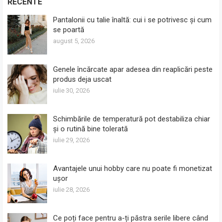
RECENTE
Pantalonii cu talie înaltă: cui i se potrivesc și cum
se poartă
august 5, 2026
Genele încărcate apar adesea din reaplicări peste
produs deja uscat
iulie 30, 2026
Schimbările de temperatură pot destabiliza chiar
și o rutină bine tolerată
iulie 29, 2026
Avantajele unui hobby care nu poate fi monetizat
ușor
iulie 28, 2026
Ce poți face pentru a-ți păstra serile libere când