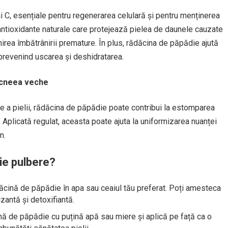
 C, esențiale pentru regenerarea celulară și pentru menținerea
antioxidante naturale care protejează pielea de daunele cauzate
nirea îmbătrânirii premature. În plus, rădăcina de păpădie ajută
, prevenind uscarea și deshidratarea.
acneea veche
re a pielii, rădăcina de păpădie poate contribui la estomparea
. Aplicată regulat, aceasta poate ajuta la uniformizarea nuanței
m.
ie pulbere?
dăcină de păpădie în apa sau ceaiul tău preferat. Poți amesteca
zantă și detoxifiantă.
ă de păpădie cu puțină apă sau miere și aplică pe față ca o