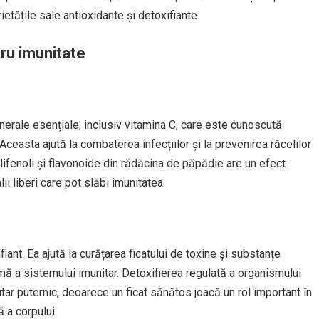
etățile sale antioxidante și detoxifiante.
tru imunitate
erale esențiale, inclusiv vitamina C, care este cunoscută
 Aceasta ajută la combaterea infecțiilor și la prevenirea răcelilor
olifenoli și flavonoide din rădăcina de păpădie are un efect
ii liberi care pot slăbi imunitatea.
nt. Ea ajută la curățarea ficatului de toxine și substanțe
mă a sistemului imunitar. Detoxifierea regulată a organismului
ar puternic, deoarece un ficat sănătos joacă un rol important în
 a corpului.