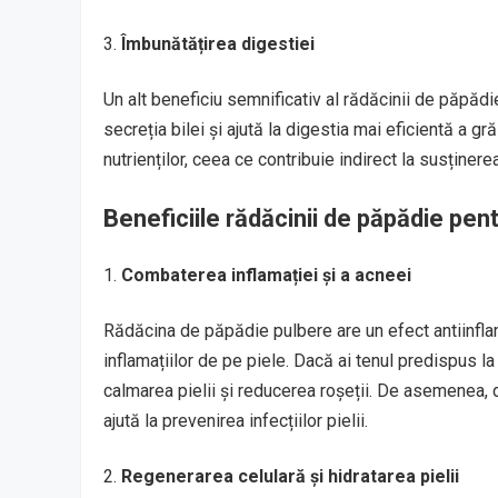
Îmbunătățirea digestiei
Un alt beneficiu semnificativ al rădăcinii de păpăd
secreția bilei și ajută la digestia mai eficientă a 
nutrienților, ceea ce contribuie indirect la susținere
Beneficiile rădăcinii de păpădie pent
Combaterea inflamației și a acneei
Rădăcina de păpădie pulbere are un efect antiinflam
inflamațiilor de pe piele. Dacă ai tenul predispus la 
calmarea pielii și reducerea roșeții. De asemenea, 
ajută la prevenirea infecțiilor pielii.
Regenerarea celulară și hidratarea pielii