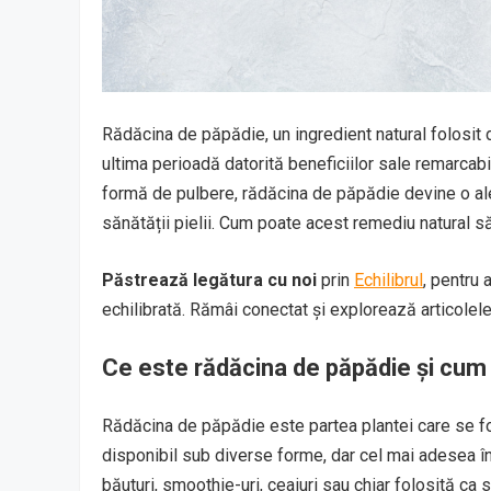
Rădăcina de păpădie, un ingredient natural folosit d
ultima perioadă datorită beneficiilor sale remarcab
formă de pulbere, rădăcina de păpădie devine o ale
sănătății pielii. Cum poate acest remediu natural să
Păstrează legătura cu noi
prin
Echilibrul
, pentru 
echilibrată. Rămâi conectat și explorează articolele
Ce este rădăcina de păpădie și cum 
Rădăcina de păpădie este partea plantei care se fol
disponibil sub diverse forme, dar cel mai adesea î
băuturi, smoothie-uri, ceaiuri sau chiar folosită c