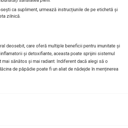
bunătăți sănătatea pielii.
osești ca supliment, urmează instrucțiunile de pe etichetă și
ta zilnică.
l deosebit, care oferă multiple beneficii pentru imunitate și
iinflamatorii și detoxifiante, aceasta poate sprijini sistemul
ct mai sănătos și mai radiant. Indiferent dacă alegi să o
dăcina de păpădie poate fi un aliat de nădejde în menținerea