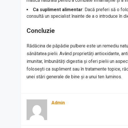
mască naturală pentru a combate inflamațiile și a îm
Ca supliment alimentar
: Dacă preferi să o fol
consultă un specialist înainte de a o introduce în die
Concluzie
Rădăcina de păpădie pulbere este un remediu natura
sănătatea pielii. Având proprietăți antioxidante, ant
imunitar, îmbunătăți digestia și oferi pielii un aspe
folosești ca supliment sau în tratamente topice, ră
unei stări generale de bine și a unui ten luminos.
Admin