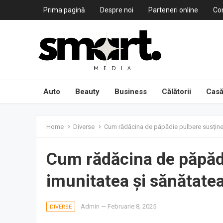
Prima pagină
Despre noi
Parteneri online
Co
Auto
Beauty
Business
Călătorii
Casă
Home
Diverse
Cum rădăcina de păpădie pulbere susține i
Cum rădăcina de păpăd
imunitatea și sănătatea 
Admin
—
Februarie 8, 2025
DIVERSE