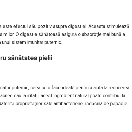
ie este efectul său pozitiv asupra digestiei. Aceasta stimulează
grăsimilor. O digestie sănătoasă asigură o absorbție mai bună a
a unui sistem imunitar puternic.
ru sănătatea pielii
ator puternic, ceea ce o face ideală pentru a ajuta la reducerea
acnee sau la iritații, acest ingredient natural poate contribui la
datorită proprietăților sale antibacteriene, rădăcina de păpădie