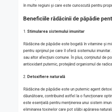
în multe regiuni și care este cunoscută pentru propri
Beneficiile rădăcinii de păpădie pen
Stimularea sistemului imunitar
Rădăcina de păpădie este bogată în vitamine și min
pentru sprijinul pe care îl oferă sistemului imunitar.
sau altor afecțiuni comune. În plus, conținutul de p
antioxidant puternic, protejând organismul de radical
Detoxifiere naturală
Rădăcina de păpădie este un puternic agent detoxifia
dăunătoare, contribuind astfel la o funcționare opti
este esențială pentru menținerea unui sistem imunit
eliminarea toxinelor care pot slăbi apărarea naturală