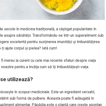
e secole în medicina tradițională, a câștigat popularitate în
ile asupra sănătății. Transformându-se într-un superaliment sub
gere excelentă pentru susținerea imunității și îmbunătățirea
-ți ajute corpul și pielea? Iată cum!
a fi mereu la curent cu cele mai recente sfaturi despre viața
 noastre pentru a învăța cum să îți îmbunătățești viața.
se utilizează?
osește în scopuri medicinale. Este un ingredient versatil,
ntâlnit sub formă de pulbere. Aceasta poate fi adăugată în
a supliment alimentar. Păpădia este o plantă care crește spontan