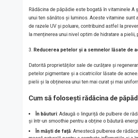
Rădăcina de păpădie este bogată în vitaminele A și
unui ten sănătos și luminos. Aceste vitamine sunt 
de razele UV și poluare, contribuind astfel la preve
la menținerea unui nivel optim de hidratare a pielii
Reducerea petelor și a semnelor lăsate de 
Datorită proprietăților sale de curățare și regenera
petelor pigmentare și a cicatricilor lăsate de acnee
pielii și la obținerea unui ten mai curat și mai unifor
Cum să folosești rădăcina de păpăd
În băuturi
: Adaugă o linguriță de pulbere de ră
și într-un smoothie pentru a obține o băutură energi
În măști de față
: Amestecă pulberea de rădăcin