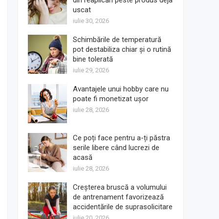
din reaplicări peste produs deja
uscat
iulie 30, 2026
Schimbările de temperatură
pot destabiliza chiar și o rutină
bine tolerată
iulie 29, 2026
Avantajele unui hobby care nu
poate fi monetizat ușor
iulie 28, 2026
Ce poți face pentru a-ți păstra
serile libere când lucrezi de
acasă
iulie 28, 2026
Creșterea bruscă a volumului
de antrenament favorizează
accidentările de suprasolicitare
iulie 20, 2026