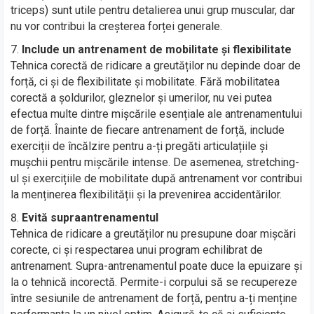
triceps) sunt utile pentru detalierea unui grup muscular, dar
nu vor contribui la creșterea forței generale.
Include un antrenament de mobilitate și flexibilitate
Tehnica corectă de ridicare a greutăților nu depinde doar de
forță, ci și de flexibilitate și mobilitate. Fără mobilitatea
corectă a șoldurilor, gleznelor și umerilor, nu vei putea
efectua multe dintre mișcările esențiale ale antrenamentului
de forță. Înainte de fiecare antrenament de forță, include
exerciții de încălzire pentru a-ți pregăti articulațiile și
mușchii pentru mișcările intense. De asemenea, stretching-
ul și exercițiile de mobilitate după antrenament vor contribui
la menținerea flexibilității și la prevenirea accidentărilor.
Evită supraantrenamentul
Tehnica de ridicare a greutăților nu presupune doar mișcări
corecte, ci și respectarea unui program echilibrat de
antrenament. Supra-antrenamentul poate duce la epuizare și
la o tehnică incorectă. Permite-i corpului să se recupereze
între sesiunile de antrenament de forță, pentru a-ți menține