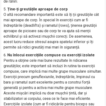
de răniri.
Ține-ți greutățile aproape de corp
O altă recomandare importantă este să îți ții greutățile cât
mai aproape de corp. În special în exerciții cum ar fi
îndreptările (deadlifts) și ramatul (rows), ținerea greutății
aproape de picioare sau de corp te va ajuta să menții
echilibrul și să activezi mușchii corecți. De asemenea,
acest lucru reduce stresul asupra spatelui inferior și îți
permite să ridici greutăți mai mari în siguranță.
Nu înlocui exercițiile compuse cu exerciții izolate
Pentru a obține cele mai bune rezultate în ridicarea
greutăților, este important să incluzi în rutina ta exerciții
compuse, care implică mai multe grupe musculare simultan.
Exerciții precum genuflexiunile, îndreptările, împinsul cu
bara și ramatul sunt excelente pentru a construi forță
generală și pentru a activa mai multe grupe musculare.
Aceste mișcări implică nu doar mușchii țintă, dar și
stabilizatori ai corpului, ceea ce le face mai eficiente.
Exercițiile izolate (cum ar fi ridicările pentru biceps sau