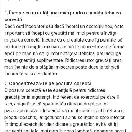
Începe cu greutăți mai mici pentru a învăța tehnica
corectă
Dacă ești începător sau dacă încerci un exercițiu nou, este
important să începi cu greutăți mai mici pentru a învăța
mișcarea corectă. Începe cu o greutate care îți permite să
controlezi complet mișcarea și să te concentrezi pe formă.
Apoi, pe măsură ce îți îmbunătățești tehnica, poți adăuga
treptat greutăți suplimentare. Ridicarea unor greutăți prea
mari înainte de a stăpâni mișcarea poate duce la tehnică
incorectă și la accidentări.
Concentrează-te pe postura corectă
O postura corectă este esențială pentru ridicarea
greutăților în siguranță. Indiferent de exercițiul pe care îl
faci, asigură-te că spatele tău rămâne drept pe tot
parcursul mișcării. Încearcă să menții umerii puțin retrași și
pieptul deschis, iar genunchii să nu se înclinie spre interior.
În timpul exercițiilor de ridicare a greutăților, evită să îți
arcuiești spatele, mai ales în zona lombară, deoarece acest