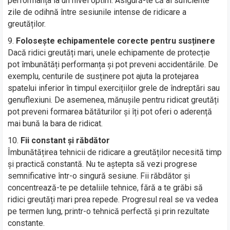
performanța la un nivel optim. Asigură-te că ai suficiente
zile de odihnă între sesiunile intense de ridicare a
greutăților.
Folosește echipamentele corecte pentru susținere
Dacă ridici greutăți mari, unele echipamente de protecție
pot îmbunătăți performanța și pot preveni accidentările. De
exemplu, centurile de susținere pot ajuta la protejarea
spatelui inferior în timpul exercițiilor grele de îndreptări sau
genuflexiuni. De asemenea, mănușile pentru ridicat greutăți
pot preveni formarea bătăturilor și îți pot oferi o aderență
mai bună la bara de ridicat.
Fii constant și răbdător
Îmbunătățirea tehnicii de ridicare a greutăților necesită timp
și practică constantă. Nu te aștepta să vezi progrese
semnificative într-o singură sesiune. Fii răbdător și
concentrează-te pe detaliile tehnice, fără a te grăbi să
ridici greutăți mari prea repede. Progresul real se va vedea
pe termen lung, printr-o tehnică perfectă și prin rezultate
constante.