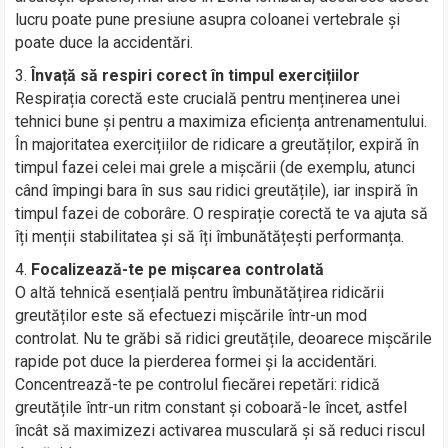
lucru poate pune presiune asupra coloanei vertebrale și
poate duce la accidentări.
Învață să respiri corect în timpul exercițiilor
Respirația corectă este crucială pentru menținerea unei
tehnici bune și pentru a maximiza eficiența antrenamentului.
În majoritatea exercițiilor de ridicare a greutăților, expiră în
timpul fazei celei mai grele a mișcării (de exemplu, atunci
când împingi bara în sus sau ridici greutățile), iar inspiră în
timpul fazei de coborâre. O respirație corectă te va ajuta să
îți menții stabilitatea și să îți îmbunătățești performanța.
Focalizează-te pe mișcarea controlată
O altă tehnică esențială pentru îmbunătățirea ridicării
greutăților este să efectuezi mișcările într-un mod
controlat. Nu te grăbi să ridici greutățile, deoarece mișcările
rapide pot duce la pierderea formei și la accidentări.
Concentrează-te pe controlul fiecărei repetări: ridică
greutățile într-un ritm constant și coboară-le încet, astfel
încât să maximizezi activarea musculară și să reduci riscul