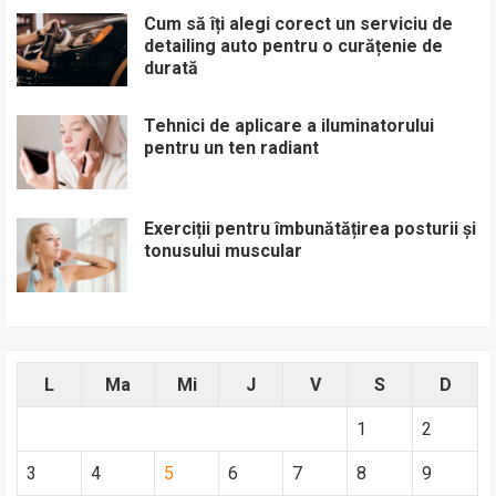
Cum să îți alegi corect un serviciu de
detailing auto pentru o curățenie de
durată
Tehnici de aplicare a iluminatorului
pentru un ten radiant
Exerciții pentru îmbunătățirea posturii și
tonusului muscular
L
Ma
Mi
J
V
S
D
1
2
3
4
5
6
7
8
9