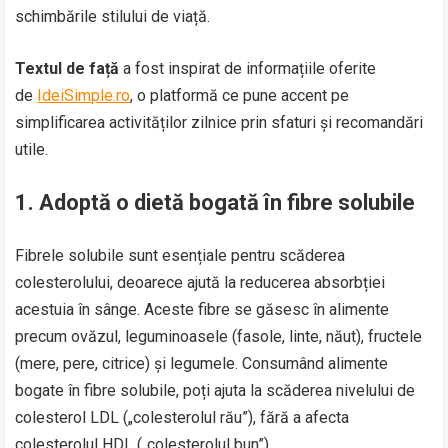
schimbările stilului de viață.
Textul de față
a fost inspirat de informațiile oferite
de
IdeiSimple.ro
, o platformă ce pune accent pe
simplificarea activităților zilnice prin sfaturi și recomandări
utile.
1.
Adoptă o dietă bogată în fibre solubile
Fibrele solubile sunt esențiale pentru scăderea
colesterolului, deoarece ajută la reducerea absorbției
acestuia în sânge. Aceste fibre se găsesc în alimente
precum ovăzul, leguminoasele (fasole, linte, năut), fructele
(mere, pere, citrice) și legumele. Consumând alimente
bogate în fibre solubile, poți ajuta la scăderea nivelului de
colesterol LDL („colesterolul rău”), fără a afecta
colesterolul HDL („colesterolul bun”).