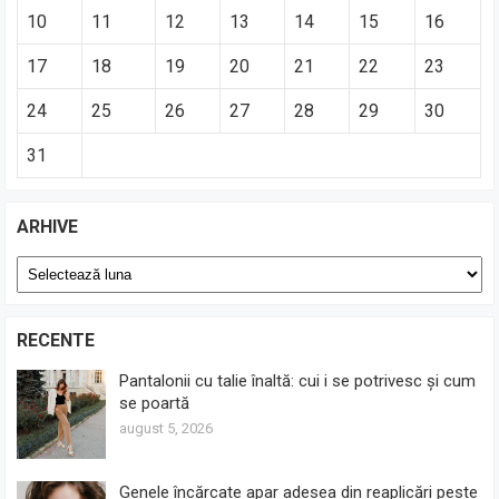
10
11
12
13
14
15
16
17
18
19
20
21
22
23
24
25
26
27
28
29
30
31
ARHIVE
Arhive
RECENTE
Pantalonii cu talie înaltă: cui i se potrivesc și cum
se poartă
august 5, 2026
Genele încărcate apar adesea din reaplicări peste