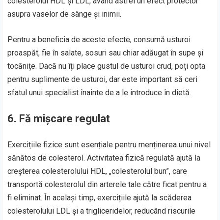
colesterolul HDL și LDL, având astfel un efect protector
asupra vaselor de sânge și inimii.
Pentru a beneficia de aceste efecte, consumă usturoi
proaspăt, fie în salate, sosuri sau chiar adăugat în supe și
tocănițe. Dacă nu îți place gustul de usturoi crud, poți opta
pentru suplimente de usturoi, dar este important să ceri
sfatul unui specialist înainte de a le introduce în dietă.
6.
Fă mișcare regulat
Exercițiile fizice sunt esențiale pentru menținerea unui nivel
sănătos de colesterol. Activitatea fizică regulată ajută la
creșterea colesterolului HDL, „colesterolul bun”, care
transportă colesterolul din arterele tale către ficat pentru a
fi eliminat. În același timp, exercițiile ajută la scăderea
colesterolului LDL și a trigliceridelor, reducând riscurile