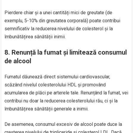
Pierdere chiar și a unei cantități mici de greutate (de
exemplu, 5-10% din greutatea corporală) poate contribui
semnificativ la reducerea nivelului de colesterol și la
îmbunătățirea sănătății inimii.
8.
Renunță la fumat și limitează consumul
de alcool
Fumatul dăunează direct sistemului cardiovascular,
scăzând nivelul colesterolului HDL și promovând
acumularea de plăci pe arterele tale. Renunțând la fumat, vei
contribui nu doar la reducerea colesterolului rău, ci și la
îmbunătățirea sănătății generale a inimii.
De asemenea, consumul excesiv de alcool poate duce la
creșterea nivelului de trigliceride și colesterol LDL. Dacă