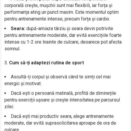
corporală crește, mușchii sunt mai flexibili, iar forța și
performanța ating un punct maxim. Este momentul optim
pentru antrenamente intense, precum forța și cardio.
Seara:
după-amiaza târziu și seara devin potrivite
pentru antrenamente moderate, dar evită exercițiile foarte
intense cu 1-2 ore înainte de culcare, deoarece pot afecta
somnul.
Cum să-ți adaptezi rutina de sport
Ascultă-ți corpul și observă când te simți cel mai
energic și motivat.
Dacă ești o persoană matinală, profită de diminețile
pentru exerciții ușoare și crește intensitatea pe parcursul
zilei.
Dacă ești mai productiv seara, alege antrenamente
moderate, dar evită suprasolicitarea aproape de ora de
culcare.