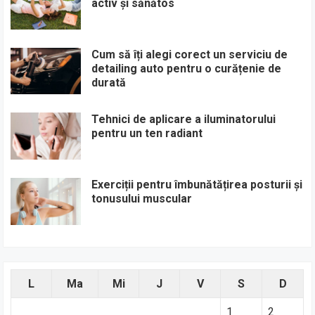
activ și sănătos
Cum să îți alegi corect un serviciu de
detailing auto pentru o curățenie de
durată
Tehnici de aplicare a iluminatorului
pentru un ten radiant
Exerciții pentru îmbunătățirea posturii și
tonusului muscular
L
Ma
Mi
J
V
S
D
1
2