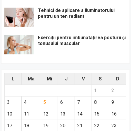
Tehnici de aplicare a iluminatorului
pentru un ten radiant
Exerciții pentru îmbunătățirea posturii și
tonusului muscular
L
Ma
Mi
J
V
S
D
1
2
3
4
5
6
7
8
9
10
11
12
13
14
15
16
17
18
19
20
21
22
23