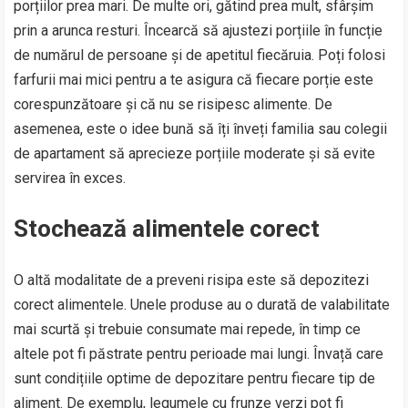
porțiilor prea mari. De multe ori, gătind prea mult, sfârșim
prin a arunca resturi. Încearcă să ajustezi porțiile în funcție
de numărul de persoane și de apetitul fiecăruia. Poți folosi
farfurii mai mici pentru a te asigura că fiecare porție este
corespunzătoare și că nu se risipesc alimente. De
asemenea, este o idee bună să îți înveți familia sau colegii
de apartament să aprecieze porțiile moderate și să evite
servirea în exces.
Stochează alimentele corect
O altă modalitate de a preveni risipa este să depozitezi
corect alimentele. Unele produse au o durată de valabilitate
mai scurtă și trebuie consumate mai repede, în timp ce
altele pot fi păstrate pentru perioade mai lungi. Învață care
sunt condițiile optime de depozitare pentru fiecare tip de
aliment. De exemplu, legumele cu frunze verzi pot fi