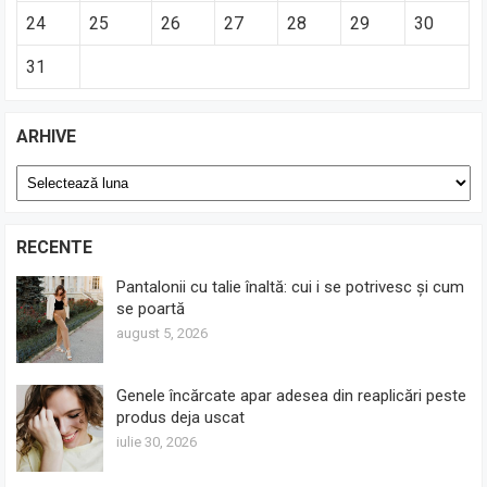
24
25
26
27
28
29
30
31
ARHIVE
Arhive
RECENTE
Pantalonii cu talie înaltă: cui i se potrivesc și cum
se poartă
august 5, 2026
Genele încărcate apar adesea din reaplicări peste
produs deja uscat
iulie 30, 2026