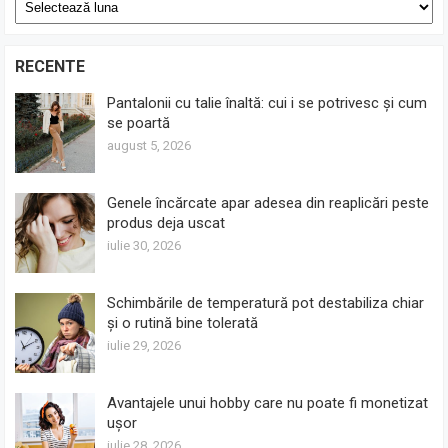
Arhive
RECENTE
Pantalonii cu talie înaltă: cui i se potrivesc și cum
se poartă
august 5, 2026
Genele încărcate apar adesea din reaplicări peste
produs deja uscat
iulie 30, 2026
Schimbările de temperatură pot destabiliza chiar
și o rutină bine tolerată
iulie 29, 2026
Avantajele unui hobby care nu poate fi monetizat
ușor
iulie 28, 2026