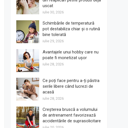
din reaplicări peste produs deja
uscat
iulie 30, 2026
Schimbările de temperatură
pot destabiliza chiar și o rutină
bine tolerată
iulie 29, 2026
Avantajele unui hobby care nu
poate fi monetizat ușor
iulie 28, 2026
Ce poți face pentru a-ți păstra
serile libere când lucrezi de
acasă
iulie 28, 2026
Creșterea bruscă a volumului
de antrenament favorizează
accidentările de suprasolicitare
iulie 20, 2026