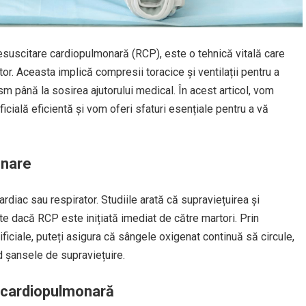
resuscitare cardiopulmonară (RCP), este o tehnică vitală care
tor. Aceasta implică compresii toracice și ventilații pentru a
sm până la sosirea ajutorului medical. În acest articol, vom
ficială eficientă și vom oferi sfaturi esențiale pentru a vă
onare
rdiac sau respirator. Studiile arată că supraviețuirea și
e dacă RCP este inițiată imediat de către martori. Prin
ificiale, puteți asigura că sângele oxigenat continuă să circule,
d șansele de supraviețuire.
a cardiopulmonară