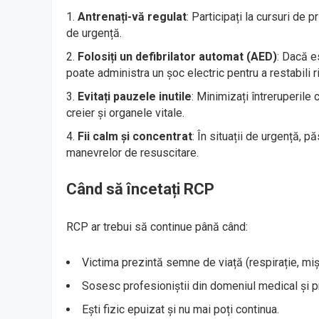
Antrenați-vă regulat
: Participați la cursuri de 
de urgență.
Folosiți un defibrilator automat (AED)
: Dacă e
poate administra un șoc electric pentru a restabili r
Evitați pauzele inutile
: Minimizați întreruperile
creier și organele vitale.
Fii calm și concentrat
: În situații de urgență, 
manevrelor de resuscitare.
Când să încetați RCP
RCP ar trebui să continue până când:
Victima prezintă semne de viață (respirație, miș
Sosesc profesioniștii din domeniul medical și pr
Ești fizic epuizat și nu mai poți continua.