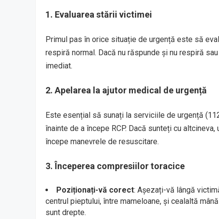
1.
Evaluarea stării victimei
Primul pas în orice situație de urgență este să eval
respiră normal. Dacă nu răspunde și nu respiră sau
imediat.
2.
Apelarea la ajutor medical de urgență
Este esențial să sunați la serviciile de urgență (11
înainte de a începe RCP. Dacă sunteți cu altcineva, u
începe manevrele de resuscitare.
3.
Începerea compresiilor toracice
Poziționați-vă corect
: Așezați-vă lângă victimă
centrul pieptului, între mameloane, și cealaltă mână
sunt drepte.