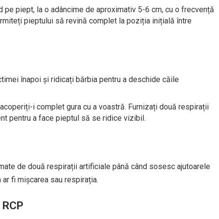
pid pe piept, la o adâncime de aproximativ 5-6 cm, cu o frecvență
teți pieptului să revină complet la poziția inițială între
ictimei înapoi și ridicați bărbia pentru a deschide căile
i acoperiți-i complet gura cu a voastră. Furnizați două respirații
t pentru a face pieptul să se ridice vizibil.
mate de două respirații artificiale până când sosesc ajutoarele
r fi mișcarea sau respirația.
a RCP