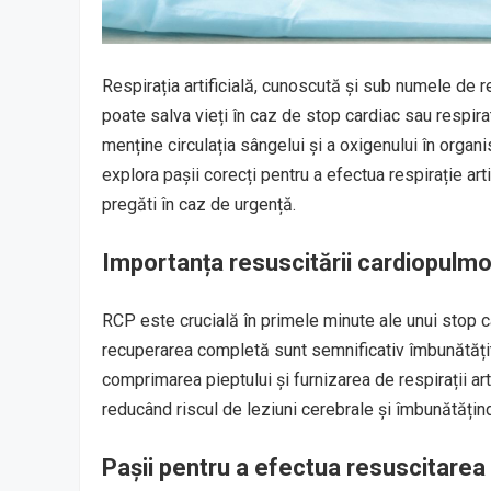
Respirația artificială, cunoscută și sub numele de 
poate salva vieți în caz de stop cardiac sau respira
menține circulația sângelui și a oxigenului în organi
explora pașii corecți pentru a efectua respirație arti
pregăti în caz de urgență.
Importanța resuscitării cardiopulm
RCP este crucială în primele minute ale unui stop ca
recuperarea completă sunt semnificativ îmbunătățit
comprimarea pieptului și furnizarea de respirații art
reducând riscul de leziuni cerebrale și îmbunătățin
Pașii pentru a efectua resuscitare