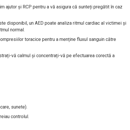
prim ajutor și RCP pentru a vă asigura că sunteți pregătit în caz
ste disponibil, un AED poate analiza ritmul cardiac al victimei și
itmul normal.
 compresiilor toracice pentru a menține fluxul sanguin către
păstrați-vă calmul și concentrați-vă pe efectuarea corectă a
care, sunete).
eiau controlul.