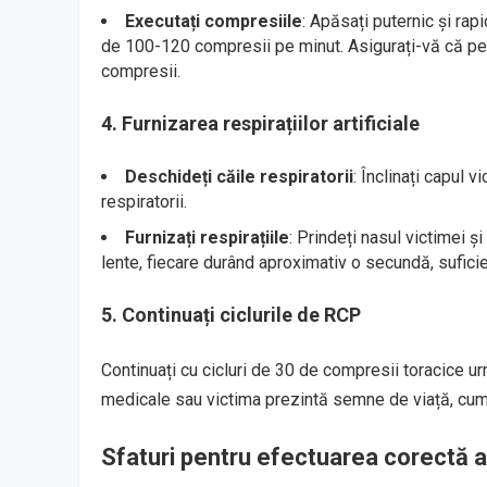
Executați compresiile
: Apăsați puternic și ra
de 100-120 compresii pe minut. Asigurați-vă că permi
compresii.
4.
Furnizarea respirațiilor artificiale
Deschideți căile respiratorii
: Înclinați capul v
respiratorii.
Furnizați respirațiile
: Prindeți nasul victimei ș
lente, fiecare durând aproximativ o secundă, suficien
5.
Continuați ciclurile de RCP
Continuați cu cicluri de 30 de compresii toracice ur
medicale sau victima prezintă semne de viață, cum a
Sfaturi pentru efectuarea corectă 