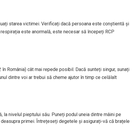
uați starea victimei. Verificați dacă persoana este conștientă și
 respirația este anormală, este necesar să începeți RCP
2 în România) cât mai repede posibil. Dacă sunteți singur, sunați
nul dintre voi ar trebui să cheme ajutor în timp ce celălalt
, la nivelul pieptului său. Puneți podul uneia dintre mâini pe
 deasupra primei. Întrețeseți degetele și asigurați-vă că brațele