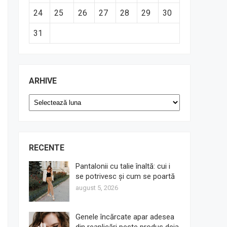
24
25
26
27
28
29
30
31
ARHIVE
Arhive
RECENTE
Pantalonii cu talie înaltă: cui i
se potrivesc și cum se poartă
august 5, 2026
Genele încărcate apar adesea