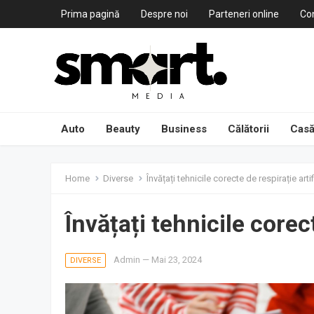
Prima pagină
Despre noi
Parteneri online
Co
Auto
Beauty
Business
Călătorii
Casă
Home
Diverse
Învățați tehnicile corecte de respirație artif
Învățați tehnicile corect
Admin
—
Mai 23, 2024
DIVERSE