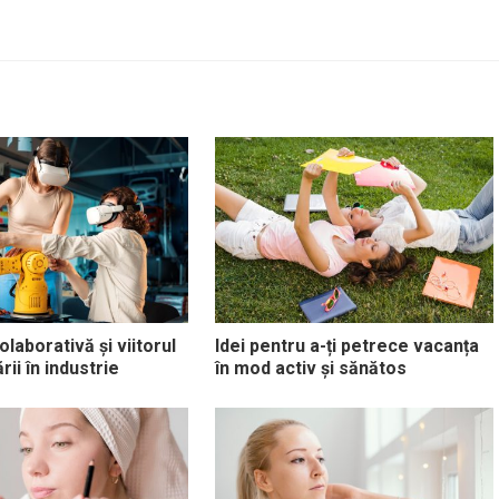
laborativă și viitorul
Idei pentru a-ți petrece vacanța
ii în industrie
în mod activ și sănătos