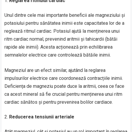
Reglarea ritmului cardiac
Unul dintre cele mai importante beneficii ale magneziului și
potasiului pentru sănătatea inimii este capacitatea lor de a
reglează ritmul cardiac. Potasiul ajută la menținerea unui
ritm cardiac normal, prevenind aritmii și tahicardii (bătăi
rapide ale inimii). Acesta acționează prin echilibrarea
semnalelor electrice care controlează bătăile inimii.
Magneziul are un efect similar, ajutând la reglarea
impulsurilor electrice care coordonează contracțiile inimii.
Deficiența de magneziu poate duce la aritmii, ceea ce face
ca acest mineral să fie crucial pentru menținerea unui ritm
cardiac sănătos și pentru prevenirea bolilor cardiace.
Reducerea tensiunii arteriale
Atât magneziul, cât și potasiul au un rol important în reglarea