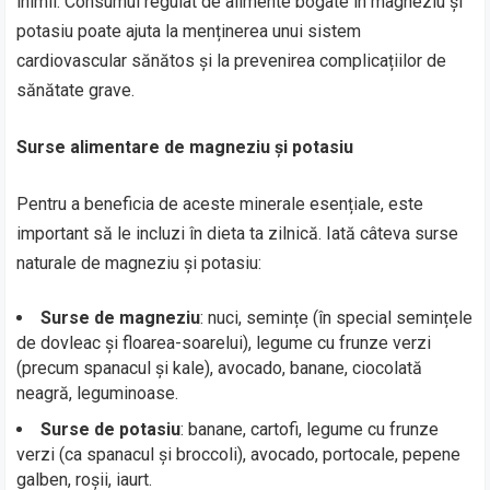
inimii. Consumul regulat de alimente bogate în magneziu și
potasiu poate ajuta la menținerea unui sistem
cardiovascular sănătos și la prevenirea complicațiilor de
sănătate grave.
Surse alimentare de magneziu și potasiu
Pentru a beneficia de aceste minerale esențiale, este
important să le incluzi în dieta ta zilnică. Iată câteva surse
naturale de magneziu și potasiu:
Surse de magneziu
: nuci, semințe (în special semințele
de dovleac și floarea-soarelui), legume cu frunze verzi
(precum spanacul și kale), avocado, banane, ciocolată
neagră, leguminoase.
Surse de potasiu
: banane, cartofi, legume cu frunze
verzi (ca spanacul și broccoli), avocado, portocale, pepene
galben, roșii, iaurt.