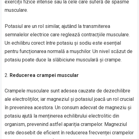
exerciții fizice intense sau la cele care suferă de spasme
musculare.
Potasiul are un rol similar, ajutând la transmiterea
semnalelor electrice care reglează contracțiile musculare.
Un echilibru corect între potasiu și sodiu este esențial
pentru funcționarea normală a mușchilor. Un nivel scăzut de
potasiu poate duce la slăbiciune musculară și crampe.
Reducerea crampei muscular
Crampele musculare sunt adesea cauzate de dezechilibre
ale electroliților, iar magneziul și potasiul joacă un rol crucial
în prevenirea acestora. Un consum adecvat de magneziu și
potasiu ajută la menținerea echilibrului electrolitic din
organism, prevenind astfel apariția crampelor. Magneziul
este deosebit de eficient în reducerea frecvenței crampelor