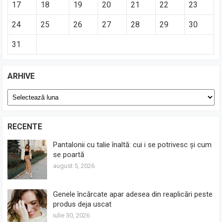
17
18
19
20
21
22
23
24
25
26
27
28
29
30
31
ARHIVE
Arhive
RECENTE
Pantalonii cu talie înaltă: cui i se potrivesc și cum
se poartă
august 5, 2026
Genele încărcate apar adesea din reaplicări peste
produs deja uscat
iulie 30, 2026