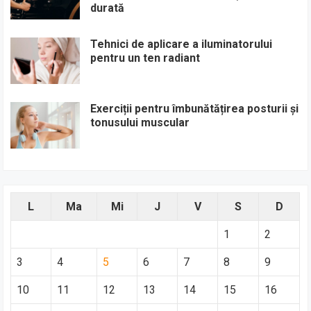
durată
Tehnici de aplicare a iluminatorului
pentru un ten radiant
Exerciții pentru îmbunătățirea posturii și
tonusului muscular
L
Ma
Mi
J
V
S
D
1
2
3
4
5
6
7
8
9
10
11
12
13
14
15
16