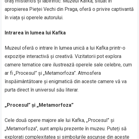
oraș misterios și labirintic. Muzeul Kafka, situat în
apropierea Pieței Vechi din Praga, oferă o privire captivantă
în viața și operele autorului.
Intrarea în lumea lui Kafka
Muzeul oferă o intrare în lumea unică a lui Kafka printr-o
expoziție interactivă și creativă. Vizitatorii pot explora
camere tematice care ilustrează operele sale celebre, cum
ar fi „Procesul” și „Metamorfoza”. Atmosfera
înspăimântătoare și enigmatică din aceste camere vă va
purta direct în universul său literar.
„Procesul” și „Metamorfoza”
Cele două opere majore ale lui Kafka, „Procesul” și
„Metamorfoza”, sunt amplu prezente în muzeu. Puteți să
explorați complexitatea și simbolurile ascunse din aceste