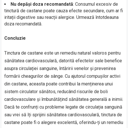
Nu depăși doza recomandată
: Consumul excesiv de
tinctură de castane poate cauza efecte secundare, cum ar fi
iritații digestive sau reacții alergice. Urmează întotdeauna
doza recomandată.
Concluzie
Tinctura de castane este un remediu natural valoros pentru
sănătatea cardiovasculară, datorită efectelor sale benefice
asupra circulației sanguine, întăririi venelor și prevenirea
formării cheagurilor de sânge. Cu ajutorul compușilor activi
din castane, aceasta poate contribui la menținerea unui
sistem circulator sănătos, reducând riscurile de boli
cardiovasculare și îmbunătățind sănătatea generală a inimii.
Dacă te confrunți cu probleme legate de circulația sanguină
sau vrei să îți sprijini sănătatea cardiovasculară, tinctura de
castane poate fi o alegere excelentă, oferindu-ți un remediu