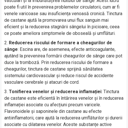
vasculari și la îmbunătățirea fluxului de sânge. Acest lucru
poate fi util în prevenirea problemelor circulatorii, cum ar fi
venele varicoase sau insuficiența venoasă cronică. Tinctura
de castane ajută la promovarea unui flux sanguin mai
eficient și la reducerea stagnării sângelui în picioare, ceea
ce poate ameliora simptomele de oboseală și umflături.
Reducerea riscului de formare a cheagurilor de
sânge
: Escina are, de asemenea, efecte anticoagulante,
ajutând la prevenirea formării cheagurilor de sânge care pot
duce la tromboză. Prin reducerea riscului de formare a
cheagurilor, tinctura de castane sprijină sănătatea
sistemului cardiovascular și reduce riscul de accidente
vasculare cerebrale și atacuri de cord.
Tonifierea venelor și reducerea inflamației
: Tinctura
de castane este eficientă în întărirea venelor și în reducerea
inflamației asociate cu afecțiuni precum varicele.
Flavonoidele și saponinele din castane au efecte
antiinflamatorii, care ajută la reducerea umflăturilor și durerii
asociate cu dilatarea venelor. Aceste substanțe active