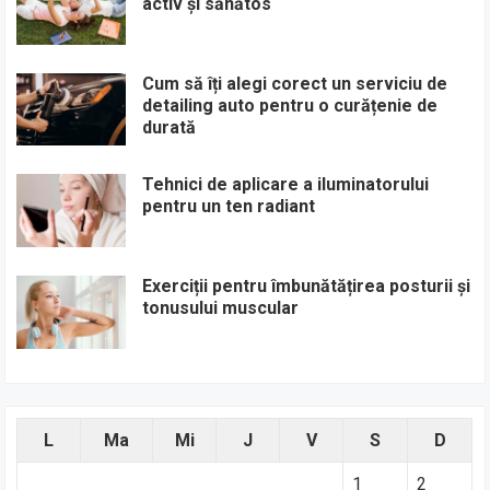
activ și sănătos
Cum să îți alegi corect un serviciu de
detailing auto pentru o curățenie de
durată
Tehnici de aplicare a iluminatorului
pentru un ten radiant
Exerciții pentru îmbunătățirea posturii și
tonusului muscular
L
Ma
Mi
J
V
S
D
1
2