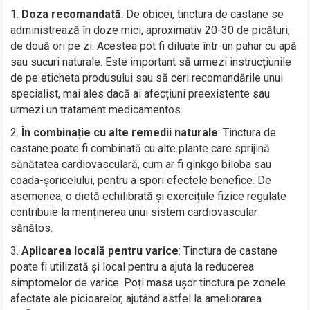
Doza recomandată
: De obicei, tinctura de castane se
administrează în doze mici, aproximativ 20-30 de picături,
de două ori pe zi. Acestea pot fi diluate într-un pahar cu apă
sau sucuri naturale. Este important să urmezi instrucțiunile
de pe eticheta produsului sau să ceri recomandările unui
specialist, mai ales dacă ai afecțiuni preexistente sau
urmezi un tratament medicamentos.
În combinație cu alte remedii naturale
: Tinctura de
castane poate fi combinată cu alte plante care sprijină
sănătatea cardiovasculară, cum ar fi ginkgo biloba sau
coada-șoricelului, pentru a spori efectele benefice. De
asemenea, o dietă echilibrată și exercițiile fizice regulate
contribuie la menținerea unui sistem cardiovascular
sănătos.
Aplicarea locală pentru varice
: Tinctura de castane
poate fi utilizată și local pentru a ajuta la reducerea
simptomelor de varice. Poți masa ușor tinctura pe zonele
afectate ale picioarelor, ajutând astfel la ameliorarea