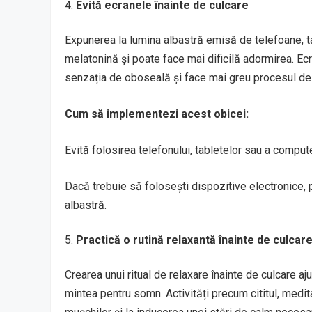
Evită ecranele înainte de culcare
Expunerea la lumina albastră emisă de telefoane, t
melatonină și poate face mai dificilă adormirea. Ec
senzația de oboseală și face mai greu procesul de
Cum să implementezi acest obicei:
Evită folosirea telefonului, tabletelor sau a comput
Dacă trebuie să folosești dispozitive electronice, p
albastră.
Practică o rutină relaxantă înainte de culcar
Crearea unui ritual de relaxare înainte de culcare aju
mintea pentru somn. Activități precum cititul, medita