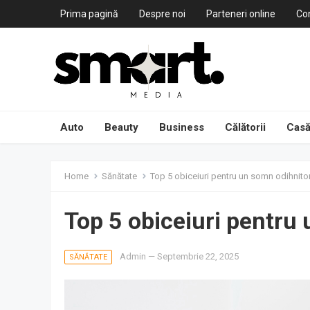
Prima pagină
Despre noi
Parteneri online
Co
Auto
Beauty
Business
Călătorii
Casă
Home
Sănătate
Top 5 obiceiuri pentru un somn odihnito
Top 5 obiceiuri pentru
Admin
—
Septembrie 22, 2025
SĂNĂTATE