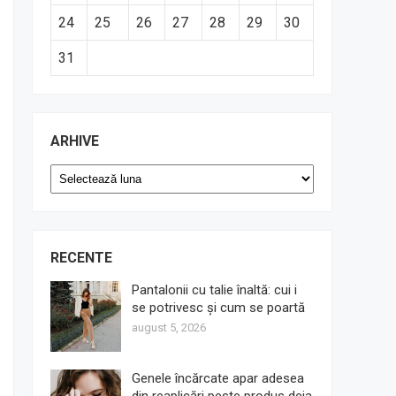
24
25
26
27
28
29
30
31
ARHIVE
Arhive
RECENTE
Pantalonii cu talie înaltă: cui i
se potrivesc și cum se poartă
august 5, 2026
Genele încărcate apar adesea