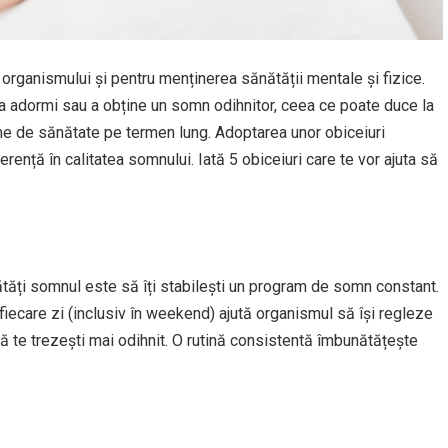
organismului și pentru menținerea sănătății mentale și fizice.
în a adormi sau a obține un somn odihnitor, ceea ce poate duce la
me de sănătate pe termen lung. Adoptarea unor obiceiuri
ență în calitatea somnului. Iată 5 obiceiuri care te vor ajuta să
ătăți somnul este să îți stabilești un program de somn constant.
 fiecare zi (inclusiv în weekend) ajută organismul să își regleze
ă te trezești mai odihnit. O rutină consistentă îmbunătățește