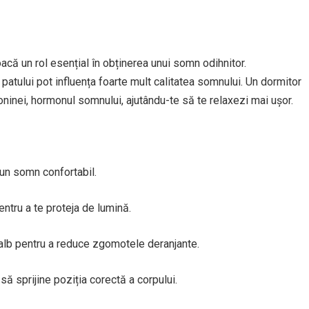
oacă un rol esențial în obținerea unui somn odihnitor.
patului pot influența foarte mult calitatea somnului. Un dormitor
ninei, hormonul somnului, ajutându-te să te relaxezi mai ușor.
un somn confortabil.
tru a te proteja de lumină.
alb pentru a reduce zgomotele deranjante.
să sprijine poziția corectă a corpului.