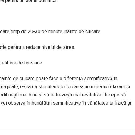
re pentru un somn odihnitor.
itoare timp de 20-30 de minute înainte de culcare.
ție pentru a reduce nivelul de stres.
 elibera de tensiune.
nainte de culcare poate face o diferență semnificativă în
regulate, evitarea stimulentelor, crearea unui mediu relaxant și
 odihnești mai bine și să te trezești mai revitalizat. Începe să
 vei observa îmbunătățiri semnificative în sănătatea ta fizică și