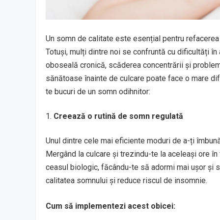
Un somn de calitate este esențial pentru refacerea 
Totuși, mulți dintre noi se confruntă cu dificultăți 
oboseală cronică, scăderea concentrării și proble
sănătoase înainte de culcare poate face o mare difer
te bucuri de un somn odihnitor:
Creează o rutină de somn regulată
Unul dintre cele mai eficiente moduri de a-ți îmbun
Mergând la culcare și trezindu-te la aceleași ore în
ceasul biologic, făcându-te să adormi mai ușor și s
calitatea somnului și reduce riscul de insomnie.
Cum să implementezi acest obicei: