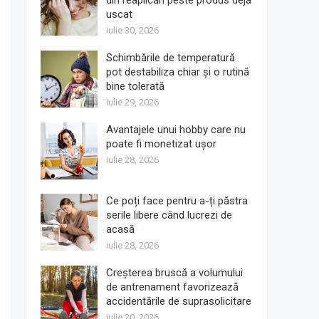
din reaplicări peste produs deja
uscat
iulie 30, 2026
Schimbările de temperatură
pot destabiliza chiar și o rutină
bine tolerată
iulie 29, 2026
Avantajele unui hobby care nu
poate fi monetizat ușor
iulie 28, 2026
Ce poți face pentru a-ți păstra
serile libere când lucrezi de
acasă
iulie 28, 2026
Creșterea bruscă a volumului
de antrenament favorizează
accidentările de suprasolicitare
iulie 20, 2026