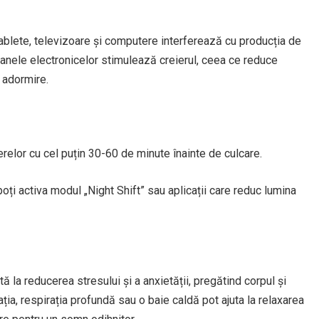
ablete, televizoare și computere interferează cu producția de
ranele electronicelor stimulează creierul, ceea ce reduce
 adormire.
erelor cu cel puțin 30-60 de minute înainte de culcare.
oți activa modul „Night Shift” sau aplicații care reduc lumina
e
tă la reducerea stresului și a anxietății, pregătind corpul și
ția, respirația profundă sau o baie caldă pot ajuta la relaxarea