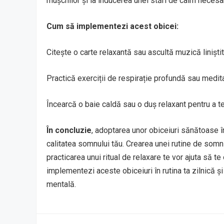
mușchilor și la inducerea unei stări de calm necesa
Cum să implementezi acest obicei:
Citește o carte relaxantă sau ascultă muzică linișt
Practică exerciții de respirație profundă sau medita
Încearcă o baie caldă sau o duș relaxant pentru a te
În concluzie
, adoptarea unor obiceiuri sănătoase î
calitatea somnului tău. Crearea unei rutine de somn 
practicarea unui ritual de relaxare te vor ajuta să te
implementezi aceste obiceiuri în rutina ta zilnică și
mentală.